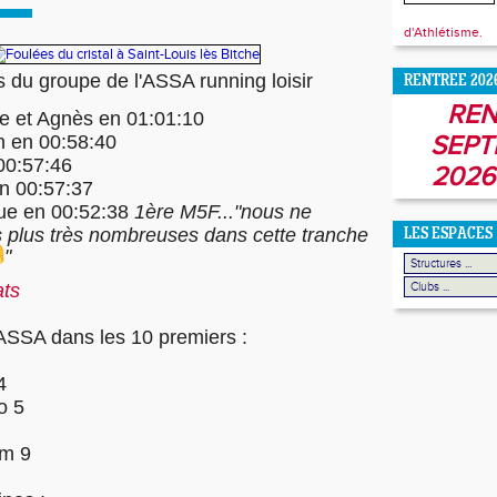
d'Athlétisme.
s du groupe de l'ASSA running loisir
RENTREE 202
REN
le et Agnès en 01:01:10
n en 00:58:40
SEPT
00:57:46
2026
en 00:57:37
ue en 00:52:38
1ère M5F..."nous ne
plus très nombreuses dans cette tranche
LES ESPACES
"
ats
'ASSA dans les 10 premiers :
4
o 5
mm 9