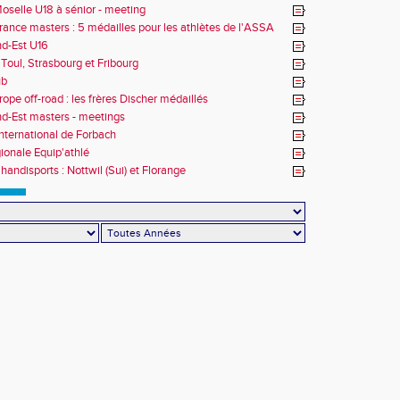
oselle U18 à sénior - meeting
rance masters : 5 médailles pour les athlètes de l'ASSA
d-Est U16
Toul, Strasbourg et Fribourg
ub
rope off-road : les frères Discher médaillés
d-Est masters - meetings
nternational de Forbach
gionale Equip'athlé
handisports : Nottwil (Sui) et Florange