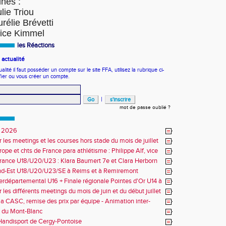
ines :
lie Triou
rélie Brévetti
lice Kimmel
les Réactions
actualité
ité il faut posséder un compte sur le site FFA, utilisez la rubrique ci-
fier ou vous créer un compte.
|
mot de passe oublié ?
 2026
r les meetings et les courses hors stade du mois de juillet
ope et chts de France para athlétisme : Philippe Alf, vice
d'Europe et multiples médaillés aux France
rance U18/U20/U23 : Klara Baumert 7e et Clara Herborn
nd-Est U18/U20/U23/SE à Reims et à Remiremont
erdépartemental U16 + Finale régionale Pointes d'Or U14 à
 les différents meetings du mois de juin et du début juillet
la CASC, remise des prix par équipe - Animation inter-
 du Mont-Blanc
andisport de Cergy-Pontoise