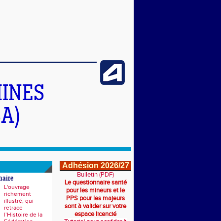
INES
A)
Adhésion 2026/27
Bulletin (PDF)
naire
Le questionnaire santé
L'ouvrage
pour les mineurs et le
richement
PPS pour les majeurs
illustré, qui
sont à valider sur votre
retrace
espace licencié
l’Histoire de la