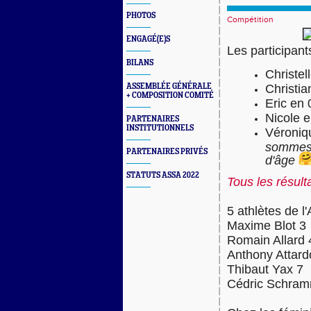
PHOTOS
Compétition
ENGAGÉ(E)S
Les participant
BILANS
Christel
ASSEMBLÉE GÉNÉRALE
Christia
+ COMPOSITION COMITÉ
Eric en 
Nicole 
PARTENAIRES
INSTITUTIONNELS
Véroniq
sommes 
PARTENAIRES PRIVÉS
d'âge
STATUTS ASSA 2022
Tous les résult
5 athlètes de l
Maxime Blot 3
Romain Allard 
Anthony Attard
Thibaut Yax 7
Cédric Schra