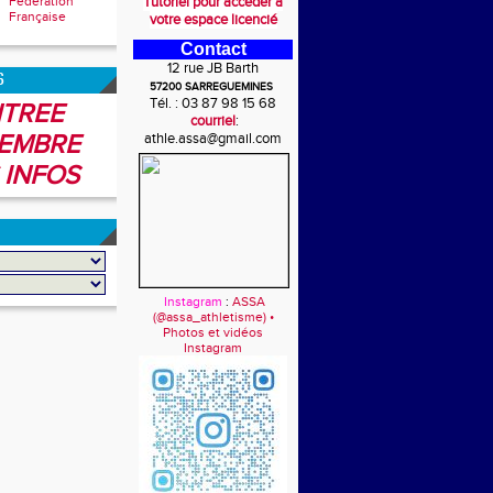
Fédération
Tutoriel pour accéder à
Française
votre espace licencié
Contact
12 rue JB Barth
6
57200 SARREGUEMINES
Tél. : 03 87 98 15 68
TREE
courriel
:
EMBRE
athle.assa@gmail.com
 INFOS
Instagram
:
ASSA
(@assa_athletisme) •
Photos et vidéos
Instagram