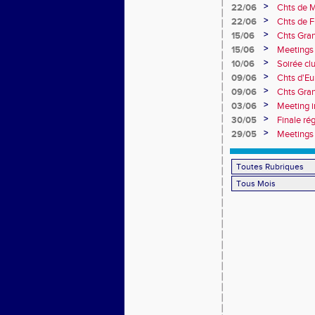
>
22/06
Chts de M
>
22/06
Chts de F
>
15/06
Chts Gran
>
15/06
Meetings 
>
10/06
Soirée cl
>
09/06
Chts d'Eu
>
09/06
Chts Gran
>
03/06
Meeting i
>
30/05
Finale ré
>
29/05
Meetings 