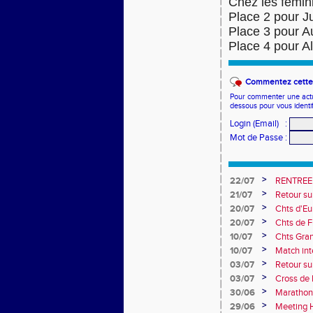
Chez les fémin
Place 2 pour Ju
Place 3 pour Au
Place 4 pour A
Commentez cette 
Pour commenter une actual
dessous pour vous identi
Login (Email)
:
Mot de Passe
:
>
22/07
RENTREE
>
21/07
Retour su
>
20/07
Chts d'Eur
champion 
>
20/07
Chts de F
10e
>
10/07
Chts Gra
>
10/07
Match int
Obernai
>
03/07
Retour sur
>
03/07
Cross de 
collèges
>
30/06
Marathon
>
29/06
Meeting H