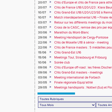
>
20/07
Chts d'Europe et chts de France para athlé
champion d'Europe et multiples médaillé
>
20/07
Chts de France U18/U20/U23 : Klara Baum
10e
>
10/07
Chts Grand-Est U18/U20/U23/SE à Reims
>
10/07
Match interdépartemental U16 + Finale ré
Obernai
>
03/07
Retour sur les différents meetings du mois 
>
03/07
Cross de la CASC, remise des prix par équ
collèges
>
30/06
Marathon du Mont-Blanc
>
29/06
Meeting Handisport de Cergy-Pontoise
>
22/06
Chts de Moselle U18 à sénior - meeting
>
22/06
Chts de France masters : 5 médailles pou
>
15/06
Chts Grand-Est U16
>
15/06
Meetings Toul, Strasbourg et Fribourg
>
10/06
Soirée club
>
09/06
Chts d'Europe off-road : les frères Dische
>
09/06
Chts Grand-Est masters - meetings
>
03/06
Meeting international de Forbach
>
30/05
Finale régionale Equip'athlé
>
29/05
Meetings handisports : Nottwil (Sui) et Fl