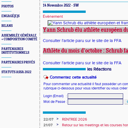
14 Novembre 2022 - SW
PHOTOS
ENGAGÉ(E)S
Evènement
BILANS
Yann Schrub élu athlète européen du
ASSEMBLÉE GÉNÉRALE
+ COMPOSITION COMITÉ
Consulter l'article paru sur le site de la FFA
PARTENAIRES
Athlète du mois d’octobre : Schrub fa
INSTITUTIONNELS
PARTENAIRES PRIVÉS
Consulter l'article paru sur le site de la FFA
les Réactions
STATUTS ASSA 2022
Commentez cette actualité
Pour commenter une actualité il faut posséder un compt
rubrique ci-dessous pour vous identifier ou vous crée
Login (Email)
:
Mot de Passe
:
>
22/07
RENTREE 2026
>
21/07
Retour sur les meetings et les courses hor