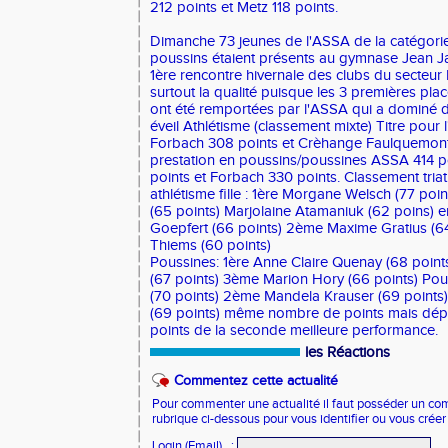
212 points et Metz 118 points.
Dimanche 73 jeunes de l'ASSA de la catégorie 
poussins étaient présents au gymnase Jean J
1ère rencontre hivernale des clubs du secteur
surtout la qualité puisque les 3 premières pla
ont été remportées par l'ASSA qui a dominé de
éveil Athlétisme (classement mixte) Titre pour
Forbach 308 points et Crèhange Faulquemon
prestation en poussins/poussines ASSA 414 p
points et Forbach 330 points. Classement triath
athlétisme fille : 1ère Morgane Welsch (77 poin
(65 points) Marjolaine Atamaniuk (62 poins) e
Goepfert (66 points) 2ème Maxime Gratius (64
Thiems (60 points)
Poussines: 1ère Anne Claire Quenay (68 poin
(67 points) 3ème Marion Hory (66 points) Pous
(70 points) 2ème Mandela Krauser (69 points
(69 points) même nombre de points mais dép
points de la seconde meilleure performance.
les Réactions
Commentez cette actualité
Pour commenter une actualité il faut posséder un compt
rubrique ci-dessous pour vous identifier ou vous crée
Login (Email)
: