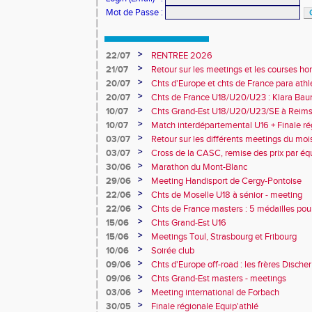
Mot de Passe
:
>
22/07
RENTREE 2026
>
21/07
Retour sur les meetings et les courses hor
>
20/07
Chts d'Europe et chts de France para athlé
champion d'Europe et multiples médaillé
>
20/07
Chts de France U18/U20/U23 : Klara Baum
10e
>
10/07
Chts Grand-Est U18/U20/U23/SE à Reims
>
10/07
Match interdépartemental U16 + Finale ré
Obernai
>
03/07
Retour sur les différents meetings du mois 
>
03/07
Cross de la CASC, remise des prix par équ
collèges
>
30/06
Marathon du Mont-Blanc
>
29/06
Meeting Handisport de Cergy-Pontoise
>
22/06
Chts de Moselle U18 à sénior - meeting
>
22/06
Chts de France masters : 5 médailles pou
>
15/06
Chts Grand-Est U16
>
15/06
Meetings Toul, Strasbourg et Fribourg
>
10/06
Soirée club
>
09/06
Chts d'Europe off-road : les frères Dische
>
09/06
Chts Grand-Est masters - meetings
>
03/06
Meeting international de Forbach
>
30/05
Finale régionale Equip'athlé