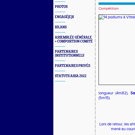
PHOTOS
Compétition
ENGAGÉ(E)S
BILANS
ASSEMBLÉE GÉNÉRALE
+ COMPOSITION COMITÉ
PARTENAIRES
INSTITUTIONNELS
PARTENAIRES PRIVÉS
STATUTS ASSA 2022
longueur (4m82),
Sa
(5m15).
Lors de retour, les a
mené au couro