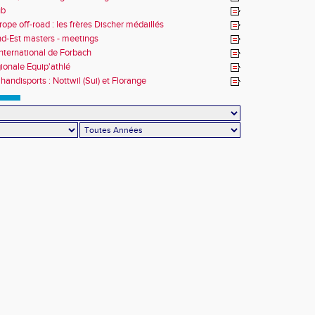
ub
rope off-road : les frères Discher médaillés
d-Est masters - meetings
nternational de Forbach
gionale Equip'athlé
handisports : Nottwil (Sui) et Florange