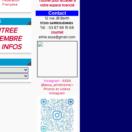
Fédération
Tutoriel pour accéder à
Française
votre espace licencié
Contact
12 rue JB Barth
6
57200 SARREGUEMINES
Tél. : 03 87 98 15 68
TREE
courriel
:
EMBRE
athle.assa@gmail.com
 INFOS
Instagram
:
ASSA
(@assa_athletisme) •
Photos et vidéos
Instagram