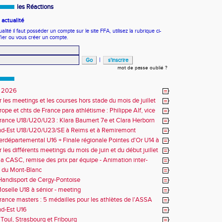
les Réactions
actualité
ité il faut posséder un compte sur le site FFA, utilisez la rubrique ci-
fier ou vous créer un compte.
|
mot de passe oublié ?
 2026
r les meetings et les courses hors stade du mois de juillet
ope et chts de France para athlétisme : Philippe Alf, vice
d'Europe et multiples médaillés aux France
rance U18/U20/U23 : Klara Baumert 7e et Clara Herborn
nd-Est U18/U20/U23/SE à Reims et à Remiremont
erdépartemental U16 + Finale régionale Pointes d'Or U14 à
 les différents meetings du mois de juin et du début juillet
la CASC, remise des prix par équipe - Animation inter-
 du Mont-Blanc
andisport de Cergy-Pontoise
oselle U18 à sénior - meeting
rance masters : 5 médailles pour les athlètes de l'ASSA
d-Est U16
Toul, Strasbourg et Fribourg