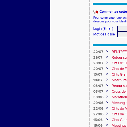
Commentez cette 
Pour commenter une actual
dessous pour vous identi
Login (Email)
:
Mot de Passe
:
>
22/07
RENTREE
>
21/07
Retour su
>
20/07
Chts d'Eur
champion 
>
20/07
Chts de F
10e
>
10/07
Chts Gra
>
10/07
Match int
Obernai
>
03/07
Retour sur
>
03/07
Cross de 
collèges
>
30/06
Marathon
>
29/06
Meeting H
>
22/06
Chts de M
>
22/06
Chts de F
>
15/06
Chts Gran
>
15/06
Meetings 