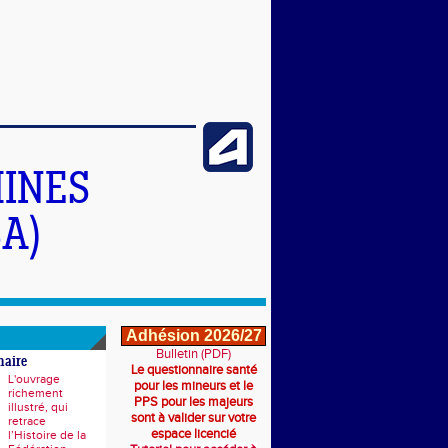
INES
A)
Adhésion 2026/27
Bulletin (PDF)
naire
Le questionnaire santé
L'ouvrage
pour les mineurs et le
richement
PPS pour les majeurs
illustré, qui
sont à valider sur votre
retrace
espace licencié
l’Histoire de la