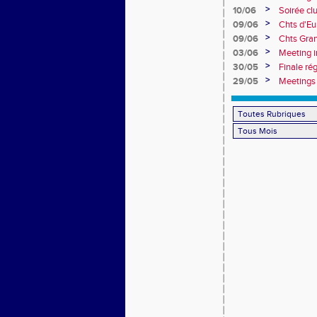
>
10/06
Soirée cl
>
09/06
Chts d'Eu
>
09/06
Chts Gran
>
03/06
Meeting i
>
30/05
Finale ré
>
29/05
Meetings 