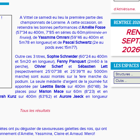
d'Athlétisme.
A Vittel ce samedi eu lieu la première partie des
championnats de Lorraine. A cette occasion, on
RENTREE 202
retiendra les bonnes performances d'
Amélie Fosse
REN
(57"34 au 400m, 7"85 en séries du 60m
(éliminée en
finale)
), de
Yassmina Omrani
(59"46 au 400m et
SEPT
5m78 en longueur) et de
Pascal Schwartz
(2e au
poids avec 15m77).
2026
Outre ces 3 titres,
Sophie Schneider
(60"24 au 400m
et 5m20 en longueur),
Fanny Planquart
(2m60 à la
LES ESPACES
perche),
Olivier Scherf
et
Sébastien Lett
(respectivement 25'07"38 et 25'39"11 au 5000m
marche) sont aussi montés sur la 1ere marche du
podium. La seule médaille d'argent de la journée fut
apportée par
Laetitia Barda
sur 400m (60"48). 3e
places pour
Marion Mace
sur 60m (8"23) et en
rah Kunz
sur 400m (63"62) et
Aurore Jaeck
en longueur
Tous les résultats
hlètes ont pu déguster de savoureuses galettes des rois, qui ont
nnement d'Amélie, Yassmina, Claire et Arnaud. Merci!