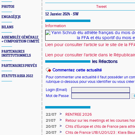
Tweet
PHOTOS
12 Janvier 2024 - SW
ENGAGÉ(E)S
Information
BILANS
ASSEMBLÉE GÉNÉRALE
+ COMPOSITION COMITÉ
Lien pour consulter l'article sur le site de la FF
PARTENAIRES
Lien pour consulter l'article dans le Républicai
INSTITUTIONNELS
les Réactions
PARTENAIRES PRIVÉS
Commentez cette actualité
STATUTS ASSA 2022
Pour commenter une actualité il faut posséder un compt
rubrique ci-dessous pour vous identifier ou vous crée
Login (Email)
:
Mot de Passe
:
>
22/07
RENTREE 2026
>
21/07
Retour sur les meetings et les courses hor
>
20/07
Chts d'Europe et chts de France para athlé
champion d'Europe et multiples médaillé
>
20/07
Chts de France U18/U20/U23 : Klara Baum