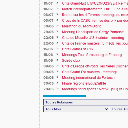
10e
>
10/07
Chts Grand-Est U18/U20/U23/SE à Reims
>
10/07
Match interdépartemental U16 + Finale ré
Obernai
>
03/07
Retour sur les différents meetings du mois 
>
03/07
Cross de la CASC, remise des prix par équ
collèges
>
30/06
Marathon du Mont-Blanc
>
29/06
Meeting Handisport de Cergy-Pontoise
>
22/06
Chts de Moselle U18 à sénior - meeting
>
22/06
Chts de France masters : 5 médailles pou
>
15/06
Chts Grand-Est U16
>
15/06
Meetings Toul, Strasbourg et Fribourg
>
10/06
Soirée club
>
09/06
Chts d'Europe off-road : les frères Dische
>
09/06
Chts Grand-Est masters - meetings
>
03/06
Meeting international de Forbach
>
30/05
Finale régionale Equip'athlé
>
29/05
Meetings handisports : Nottwil (Sui) et Fl