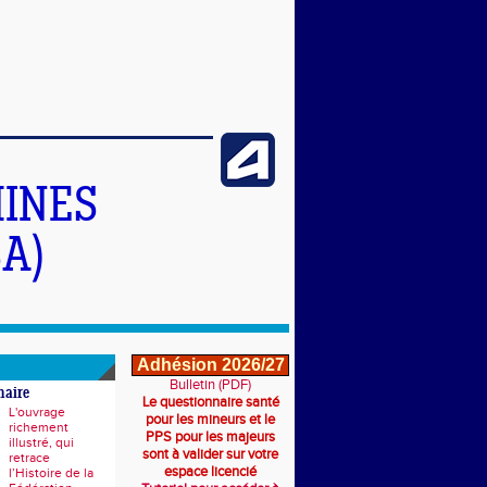
INES
A)
Adhésion 2026/27
Bulletin (PDF)
naire
Le questionnaire santé
L'ouvrage
pour les mineurs et le
richement
PPS pour les majeurs
illustré, qui
sont à valider sur votre
retrace
espace licencié
l’Histoire de la