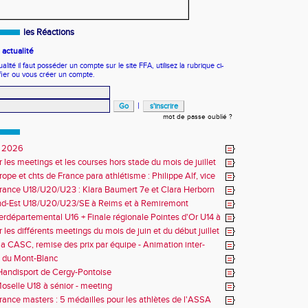
les Réactions
actualité
ité il faut posséder un compte sur le site FFA, utilisez la rubrique ci-
fier ou vous créer un compte.
|
mot de passe oublié ?
 2026
r les meetings et les courses hors stade du mois de juillet
ope et chts de France para athlétisme : Philippe Alf, vice
d'Europe et multiples médaillés aux France
rance U18/U20/U23 : Klara Baumert 7e et Clara Herborn
nd-Est U18/U20/U23/SE à Reims et à Remiremont
erdépartemental U16 + Finale régionale Pointes d'Or U14 à
 les différents meetings du mois de juin et du début juillet
la CASC, remise des prix par équipe - Animation inter-
 du Mont-Blanc
andisport de Cergy-Pontoise
oselle U18 à sénior - meeting
rance masters : 5 médailles pour les athlètes de l'ASSA