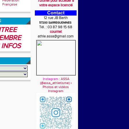
Fédération
Tutoriel pour accéder à
Française
votre espace licencié
Contact
12 rue JB Barth
6
57200 SARREGUEMINES
Tél. : 03 87 98 15 68
TREE
courriel
:
EMBRE
athle.assa@gmail.com
 INFOS
Instagram
:
ASSA
(@assa_athletisme) •
Photos et vidéos
Instagram