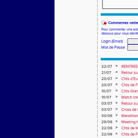
Commentez cette 
Pour commenter une actual
dessous pour vous identi
Login (Email)
:
Mot de Passe
:
>
22/07
RENTREE
>
21/07
Retour su
>
20/07
Chts d'Eur
champion 
>
20/07
Chts de F
10e
>
10/07
Chts Gra
>
10/07
Match int
Obernai
>
03/07
Retour sur
>
03/07
Cross de 
collèges
>
30/06
Marathon
>
29/06
Meeting H
>
22/06
Chts de M
>
22/06
Chts de F