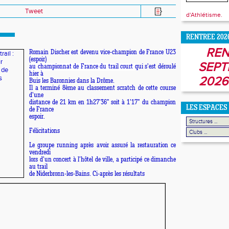
Tweet
d'Athlétisme.
RENTREE 202
REN
Romain Discher est devenu vice-champion de France U23
(espoir)
SEPT
au championnat de France du trail court
qui s'est déroulé
hier à
2026
Buis les Baronnies dans la Drôme.
Il a terminé 8ème au classement scratch de cette course
d'une
distance
de 21 km en 1h27'36" soit à 1'17" du champion
LES ESPACES
de France
espoir.
Félicitations
Le groupe running après avoir assuré la restauration ce
vendredi
lors d'un concert à l'hôtel de ville, a participé ce dimanche
au trail
de Niderbronn-les-Bains. Ci-après les résultats