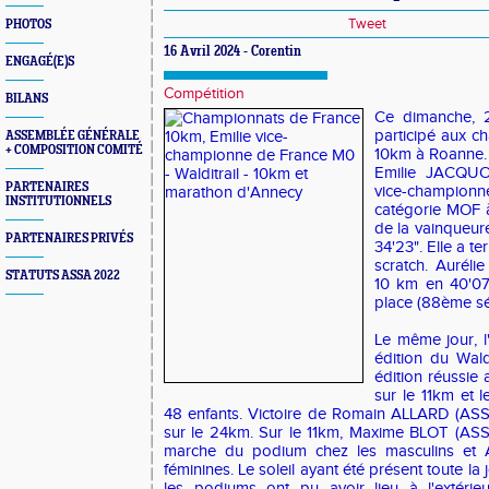
Tweet
PHOTOS
16 Avril 2024 - Corentin
ENGAGÉ(E)S
Compétition
BILANS
Ce dimanche, 2
participé aux c
ASSEMBLÉE GÉNÉRALE
+ COMPOSITION COMITÉ
10km à Roanne
Emilie JACQU
PARTENAIRES
vice-champio
INSTITUTIONNELS
catégorie MOF 
de la vainqueur
PARTENAIRES PRIVÉS
34'23". Elle a 
scratch. Aurél
STATUTS ASSA 2022
10 km en 40'07
place (88ème sé
Le même jour, l
édition du Wald
édition réussie 
sur le 11km et 
48 enfants. Victoire de Romain ALLARD (A
sur le 24km. Sur le 11km, Maxime BLOT (ASS
marche du podium chez les masculins et
féminines. Le soleil ayant été présent toute la 
les podiums ont pu avoir lieu à l'extéri