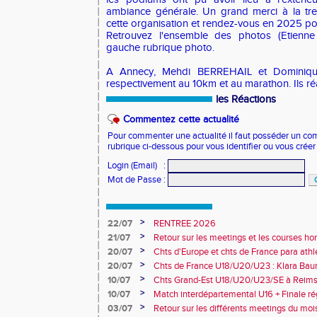
ambiance générale. Un grand merci à la tr
cette organisation et rendez-vous en 2025 po
Retrouvez l'ensemble des photos (Etienne
gauche rubrique photo.
A Annecy, Mehdi BERREHAIL et Dominiqu
respectivement au 10km et au marathon. Ils ré
les Réactions
Commentez cette actualité
Pour commenter une actualité il faut posséder un compt
rubrique ci-dessous pour vous identifier ou vous crée
Login (Email)
:
Mot de Passe
:
>
22/07
RENTREE 2026
>
21/07
Retour sur les meetings et les courses hor
>
20/07
Chts d'Europe et chts de France para athlé
champion d'Europe et multiples médaillé
>
20/07
Chts de France U18/U20/U23 : Klara Baum
10e
>
10/07
Chts Grand-Est U18/U20/U23/SE à Reims
>
10/07
Match interdépartemental U16 + Finale ré
Obernai
>
03/07
Retour sur les différents meetings du mois 