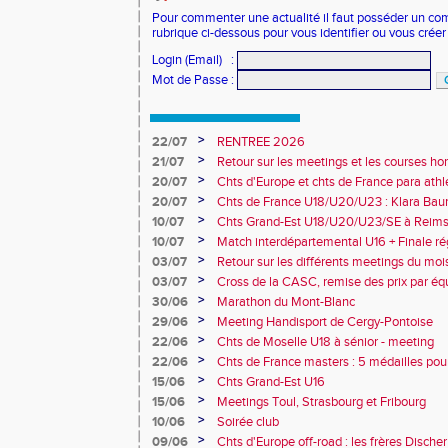
Pour commenter une actualité il faut posséder un compt
rubrique ci-dessous pour vous identifier ou vous crée
Login (Email)
:
Mot de Passe
:
>
22/07
RENTREE 2026
>
21/07
Retour sur les meetings et les courses hor
>
20/07
Chts d'Europe et chts de France para athlé
champion d'Europe et multiples médaillé
>
20/07
Chts de France U18/U20/U23 : Klara Baum
10e
>
10/07
Chts Grand-Est U18/U20/U23/SE à Reims
>
10/07
Match interdépartemental U16 + Finale ré
Obernai
>
03/07
Retour sur les différents meetings du mois 
>
03/07
Cross de la CASC, remise des prix par équ
collèges
>
30/06
Marathon du Mont-Blanc
>
29/06
Meeting Handisport de Cergy-Pontoise
>
22/06
Chts de Moselle U18 à sénior - meeting
>
22/06
Chts de France masters : 5 médailles pou
>
15/06
Chts Grand-Est U16
>
15/06
Meetings Toul, Strasbourg et Fribourg
>
10/06
Soirée club
>
09/06
Chts d'Europe off-road : les frères Dische