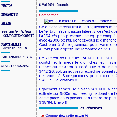
6 Mai 2024 - Corentin
PHOTOS
ENGAGÉ(E)S
Compétition
BILANS
Ce dimanche avait lieu à Sarreguemines le pr
Le 1er tour n'ayant aucun intérêt si ce n'est 
ASSEMBLÉE GÉNÉRALE
l'ASSA n'a pas présenté une équipe complète
+ COMPOSITION COMITÉ
avec 42000 points. Rendez-vous le dimanche 
Coubertin à Sarreguemines pour venir enco
PARTENAIRES
INSTITUTIONNELS
auront pour objectif une remontée en N1B.
PARTENAIRES PRIVÉS
Ce samedi soir, Emilie JACQUOT CLAUDE a
scratch et la médaille d'or chez les mast
STATUTS ASSA 2022
France du 10000m à Pacé. Elle a bouclé s
34'12"26, soit un nouveau record personnel sur
de rentrer à Sarreguemines pour courir le
9'48"39. Félicitations !!!
Egalement samedi soir, Yann SCHRUB a parf
estivale sur 1500m au meeting national de l'es
3ème place en explosant son record de plus
3'35"84. Bravo !!!
les Réactions
Commentez cette actualité