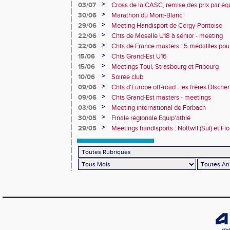
>
03/07
Cross de la CASC, remise des prix par équ
collèges
>
30/06
Marathon du Mont-Blanc
>
29/06
Meeting Handisport de Cergy-Pontoise
>
22/06
Chts de Moselle U18 à sénior - meeting
>
22/06
Chts de France masters : 5 médailles pou
>
15/06
Chts Grand-Est U16
>
15/06
Meetings Toul, Strasbourg et Fribourg
>
10/06
Soirée club
>
09/06
Chts d'Europe off-road : les frères Dische
>
09/06
Chts Grand-Est masters - meetings
>
03/06
Meeting international de Forbach
>
30/05
Finale régionale Equip'athlé
>
29/05
Meetings handisports : Nottwil (Sui) et Fl