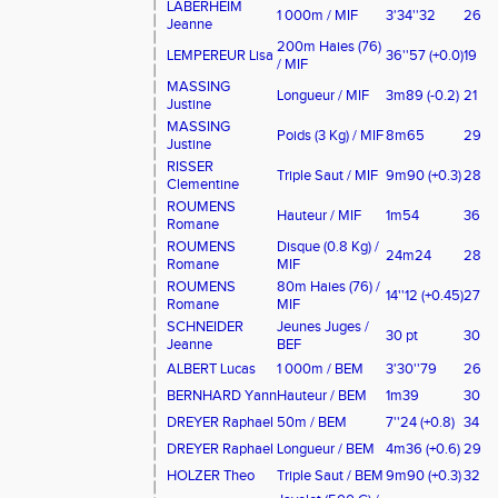
LABERHEIM
1 000m / MIF
3'34''32
26
Jeanne
200m Haies (76)
LEMPEREUR Lisa
36''57
(+0.0)
19
/ MIF
MASSING
Longueur / MIF
3m89
(-0.2)
21
Justine
MASSING
Poids (3 Kg) / MIF
8m65
29
Justine
RISSER
Triple Saut / MIF
9m90
(+0.3)
28
Clementine
ROUMENS
Hauteur / MIF
1m54
36
Romane
ROUMENS
Disque (0.8 Kg) /
24m24
28
Romane
MIF
ROUMENS
80m Haies (76) /
14''12
(+0.45)
27
Romane
MIF
SCHNEIDER
Jeunes Juges /
30 pt
30
Jeanne
BEF
ALBERT Lucas
1 000m / BEM
3'30''79
26
BERNHARD Yann
Hauteur / BEM
1m39
30
DREYER Raphael
50m / BEM
7''24
(+0.8)
34
DREYER Raphael
Longueur / BEM
4m36
(+0.6)
29
HOLZER Theo
Triple Saut / BEM
9m90
(+0.3)
32