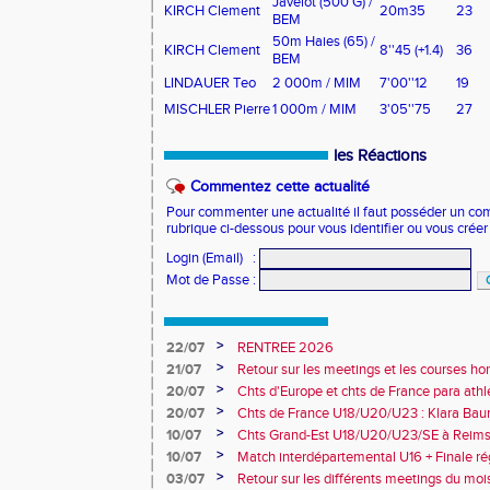
Javelot (500 G) /
KIRCH Clement
20m35
23
BEM
50m Haies (65) /
KIRCH Clement
8''45
(+1.4)
36
BEM
LINDAUER Teo
2 000m / MIM
7'00''12
19
MISCHLER Pierre
1 000m / MIM
3'05''75
27
les Réactions
Commentez cette actualité
Pour commenter une actualité il faut posséder un compt
rubrique ci-dessous pour vous identifier ou vous crée
Login (Email)
:
Mot de Passe
:
>
22/07
RENTREE 2026
>
21/07
Retour sur les meetings et les courses hor
>
20/07
Chts d'Europe et chts de France para athlé
champion d'Europe et multiples médaillé
>
20/07
Chts de France U18/U20/U23 : Klara Baum
10e
>
10/07
Chts Grand-Est U18/U20/U23/SE à Reims
>
10/07
Match interdépartemental U16 + Finale ré
Obernai
>
03/07
Retour sur les différents meetings du mois 