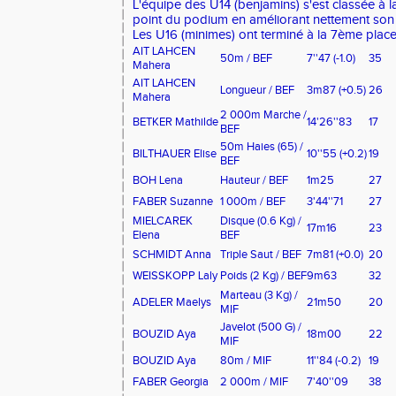
L'équipe des U14 (benjamins) s'est classée à l
point du podium en améliorant nettement son 
Les U16 (minimes) ont terminé à la 7ème place
AIT LAHCEN
50m / BEF
7''47
(-1.0)
35
Mahera
AIT LAHCEN
Longueur / BEF
3m87
(+0.5)
26
Mahera
2 000m Marche /
BETKER Mathilde
14'26''83
17
BEF
50m Haies (65) /
BILTHAUER Elise
10''55
(+0.2)
19
BEF
BOH Lena
Hauteur / BEF
1m25
27
FABER Suzanne
1 000m / BEF
3'44''71
27
MIELCAREK
Disque (0.6 Kg) /
17m16
23
Elena
BEF
SCHMIDT Anna
Triple Saut / BEF
7m81
(+0.0)
20
WEISSKOPP Laly
Poids (2 Kg) / BEF
9m63
32
Marteau (3 Kg) /
ADELER Maelys
21m50
20
MIF
Javelot (500 G) /
BOUZID Aya
18m00
22
MIF
BOUZID Aya
80m / MIF
11''84
(-0.2)
19
FABER Georgia
2 000m / MIF
7'40''09
38