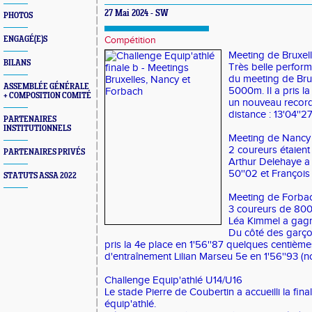
27 Mai 2024 - SW
PHOTOS
ENGAGÉ(E)S
Compétition
Meeting de Bruxel
BILANS
Très belle perfor
du meeting de Bru
ASSEMBLÉE GÉNÉRALE
5000m. Il a pris la
+ COMPOSITION COMITÉ
un nouveau record
distance : 13'04''27 
PARTENAIRES
INSTITUTIONNELS
Meeting de Nancy
2 coureurs étaien
PARTENAIRES PRIVÉS
Arthur Delehaye a 
50''02 et François
STATUTS ASSA 2022
Meeting de Forba
3 coureurs de 800
Léa Kimmel a gagné
Du côté des garçon
pris la 4e place en 1'56''87 quelques centiè
d'entraînement Lilian Marseu 5e en 1'56''93 (
Challenge Equip'athlé U14/U16
Le stade Pierre de Coubertin a accueilli la fin
équip'athlé.