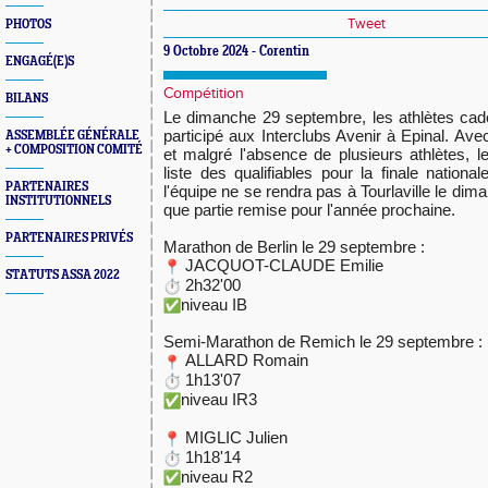
Tweet
PHOTOS
9 Octobre 2024 - Corentin
ENGAGÉ(E)S
Compétition
BILANS
Le dimanche 29 septembre, les athlètes cadet
participé aux Interclubs Avenir à Epinal. Ave
ASSEMBLÉE GÉNÉRALE
+ COMPOSITION COMITÉ
et malgré l'absence de plusieurs athlètes, l
liste des qualifiables pour la finale nationa
PARTENAIRES
l'équipe ne se rendra pas à Tourlaville le dim
INSTITUTIONNELS
que partie remise pour l'année prochaine.
PARTENAIRES PRIVÉS
Marathon de Berlin le 29 septembre :
JACQUOT-CLAUDE Emilie
STATUTS ASSA 2022
2h32'00
niveau IB
Semi-Marathon de Remich le 29 septembre :
ALLARD Romain
1h13'07
niveau IR3
MIGLIC Julien
1h18'14
niveau R2