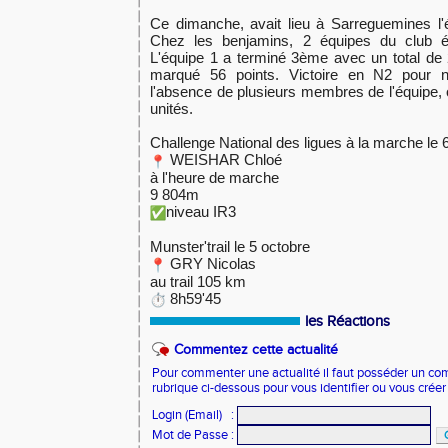
Ce dimanche, avait lieu à Sarreguemines l'é
Chez les benjamins, 2 équipes du club é
L'équipe 1 a terminé 3ème avec un total de 2
marqué 56 points. Victoire en N2 pour 
l'absence de plusieurs membres de l'équipe, o
unités.
Challenge National des ligues à la marche le 
WEISHAR Chloé
à l'heure de marche
9 804m
niveau IR3
Munster'trail le 5 octobre
GRY Nicolas
au trail 105 km
8h59'45
les Réactions
Commentez cette actualité
Pour commenter une actualité il faut posséder un compt
rubrique ci-dessous pour vous identifier ou vous crée
Login (Email)
:
Mot de Passe
: