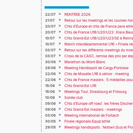
>
22/07
RENTREE 2026
>
21/07
Retour sur les meetings et les courses hor
>
20/07
Chts d'Europe et chts de France para athlé
champion d'Europe et multiples médaillé
>
20/07
Chts de France U18/U20/U23 : Klara Baum
10e
>
10/07
Chts Grand-Est U18/U20/U23/SE à Reims
>
10/07
Match interdépartemental U16 + Finale ré
Obernai
>
03/07
Retour sur les différents meetings du mois 
>
03/07
Cross de la CASC, remise des prix par équ
collèges
>
30/06
Marathon du Mont-Blanc
>
29/06
Meeting Handisport de Cergy-Pontoise
>
22/06
Chts de Moselle U18 à sénior - meeting
>
22/06
Chts de France masters : 5 médailles pou
>
15/06
Chts Grand-Est U16
>
15/06
Meetings Toul, Strasbourg et Fribourg
>
10/06
Soirée club
>
09/06
Chts d'Europe off-road : les frères Dische
>
09/06
Chts Grand-Est masters - meetings
>
03/06
Meeting international de Forbach
>
30/05
Finale régionale Equip'athlé
>
29/05
Meetings handisports : Nottwil (Sui) et Fl