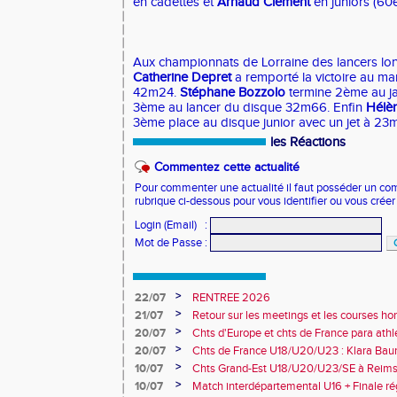
en cadettes et
Arnaud Clément
en juniors (60
Aux championnats de Lorraine des lancers lo
Catherine Depret
a remporté la victoire au mar
42m24.
Stéphane Bozzolo
termine 2ème au ja
3ème au lancer du disque 32m66. Enfin
Hélè
3ème place au disque junior avec un jet à 23
les Réactions
Commentez cette actualité
Pour commenter une actualité il faut posséder un compt
rubrique ci-dessous pour vous identifier ou vous crée
Login (Email)
:
Mot de Passe
:
>
22/07
RENTREE 2026
>
21/07
Retour sur les meetings et les courses hor
>
20/07
Chts d'Europe et chts de France para athlé
champion d'Europe et multiples médaillé
>
20/07
Chts de France U18/U20/U23 : Klara Baum
10e
>
10/07
Chts Grand-Est U18/U20/U23/SE à Reims
>
10/07
Match interdépartemental U16 + Finale ré