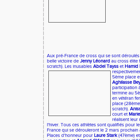
Aux pré-France de cross qui se sont déroulés 
belle victoire de
Jenny Léonard
au cross élite
scratch). Les inusables
Abdel Tayss
et
Hamid 
respectivemen
5ème place e
Aghilasse Be
participation
termine au 5
en vétéran f
place (28ème
scratch).
Anis
court et
Marie
réalisent leur
l'hiver. Tous ces athlètes sont qualifiés pour
France qui se dérouleront le 2 mars prochain 
Places d'honneur pour
Laure Stark
(47ème) e