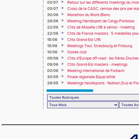
Obernai
>
03/07
Retour sur les différents meetings du mois 
>
03/07
Cross de la CASC, remise des prix par équ
collèges
>
30/06
Marathon du Mont-Blanc
>
29/06
Meeting Handisport de Cergy-Pontoise
>
22/06
Chts de Moselle U18 à sénior - meeting
>
22/06
Chts de France masters : 5 médailles pou
>
15/06
Chts Grand-Est U16
>
15/06
Meetings Toul, Strasbourg et Fribourg
>
10/06
Soirée club
>
09/06
Chts d'Europe off-road : les frères Dische
>
09/06
Chts Grand-Est masters - meetings
>
03/06
Meeting international de Forbach
>
30/05
Finale régionale Equip'athlé
>
29/05
Meetings handisports : Nottwil (Sui) et Fl