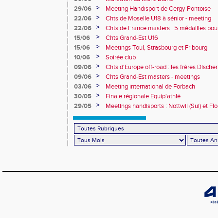
>
29/06
Meeting Handisport de Cergy-Pontoise
>
22/06
Chts de Moselle U18 à sénior - meeting
>
22/06
Chts de France masters : 5 médailles pou
>
15/06
Chts Grand-Est U16
>
15/06
Meetings Toul, Strasbourg et Fribourg
>
10/06
Soirée club
>
09/06
Chts d'Europe off-road : les frères Dische
>
09/06
Chts Grand-Est masters - meetings
>
03/06
Meeting international de Forbach
>
30/05
Finale régionale Equip'athlé
>
29/05
Meetings handisports : Nottwil (Sui) et Fl