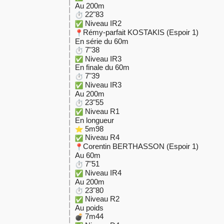
Au 200m
22"83
Niveau IR2
Rémy-parfait KOSTAKIS (Espoir 1)
En série du 60m
7"38
Niveau IR3
En finale du 60m
7"39
Niveau IR3
Au 200m
23"55
Niveau R1
En longueur
5m98
Niveau R4
Corentin BERTHASSON (Espoir 1)
Au 60m
7"51
Niveau IR4
Au 200m
23"80
Niveau R2
Au poids
7m44