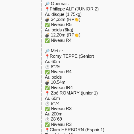
Obernai :
Philippe ALF (JUNIOR 2)
Au disque (1.75kg)
34,33m (RP
)
Niveau R5
Au poids (6kg)
12,20m (RP
)
Niveau R4
Metz :
Romy TEPPE (Senior)
Au 60m
8"79
Niveau R4
Au poids
10,54m
Niveau IR4
Zoé ROMARY (junior 1)
Au 60m
8"74
Niveau R3
Au 200m
28"69
Niveau R3
Clara HERBORN (Espoir 1)