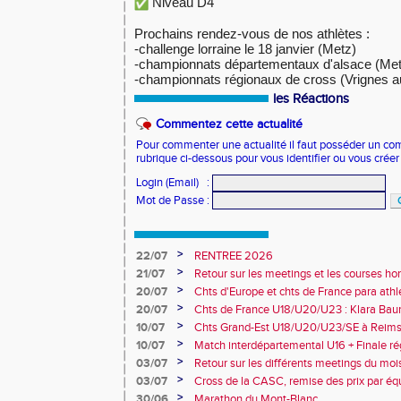
Niveau D4
Prochains rendez-vous de nos athlètes :
-challenge lorraine le 18 janvier (Metz)
-championnats départementaux d'alsace (Met
-championnats régionaux de cross (Vrignes a
les Réactions
Commentez cette actualité
Pour commenter une actualité il faut posséder un compt
rubrique ci-dessous pour vous identifier ou vous crée
Login (Email)
:
Mot de Passe
:
>
22/07
RENTREE 2026
>
21/07
Retour sur les meetings et les courses hor
>
20/07
Chts d'Europe et chts de France para athlé
champion d'Europe et multiples médaillé
>
20/07
Chts de France U18/U20/U23 : Klara Baum
10e
>
10/07
Chts Grand-Est U18/U20/U23/SE à Reims
>
10/07
Match interdépartemental U16 + Finale ré
Obernai
>
03/07
Retour sur les différents meetings du mois 
>
03/07
Cross de la CASC, remise des prix par équ
collèges
>
30/06
Marathon du Mont-Blanc