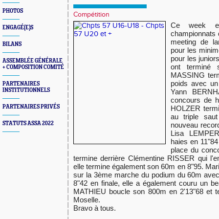
PHOTOS
Compétition
Ce week en
ENGAGÉ(E)S
championnats d
meeting de la
BILANS
pour les minim
pour les junio
ASSEMBLÉE GÉNÉRALE
ont terminé 
+ COMPOSITION COMITÉ
MASSING term
poids avec un
PARTENAIRES
INSTITUTIONNELS
Yann BERNH
concours de h
PARTENAIRES PRIVÉS
HOLZER termi
au triple sau
STATUTS ASSA 2022
nouveau record
Lisa LEMPER
haies en 11"84
place du conco
termine derrière Clémentine RISSER qui l'
elle termine également son 60m en 8"95. M
sur la 3ème marche du podium du 60m avec 
8"42 en finale, elle a également couru un 
MATHIEU boucle son 800m en 2'13"68 et t
Moselle.
Bravo à tous.