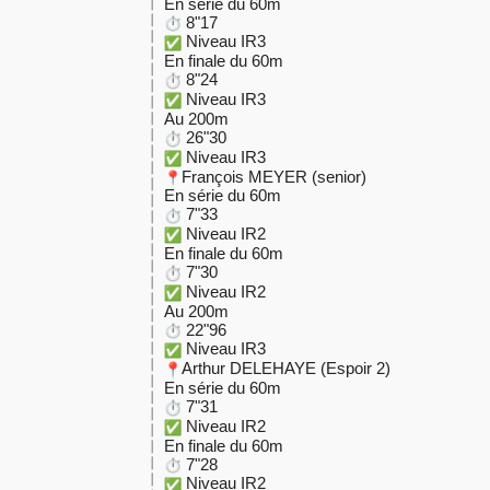
En série du 60m
8"17
Niveau IR3
En finale du 60m
8"24
Niveau IR3
Au 200m
26"30
Niveau IR3
François MEYER (senior)
En série du 60m
7"33
Niveau IR2
En finale du 60m
7"30
Niveau IR2
Au 200m
22"96
Niveau IR3
Arthur DELEHAYE (Espoir 2)
En série du 60m
7"31
Niveau IR2
En finale du 60m
7"28
Niveau IR2