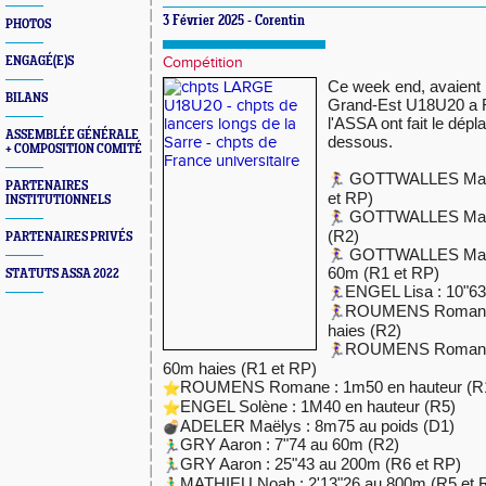
3 Février 2025 - Corentin
PHOTOS
ENGAGÉ(E)S
Compétition
Ce week end, avaient 
BILANS
Grand-Est U18U20 a R
l'ASSA ont fait le dépl
ASSEMBLÉE GÉNÉRALE
dessous.
+ COMPOSITION COMITÉ
GOTTWALLES Marie
PARTENAIRES
et RP)
INSTITUTIONNELS
GOTTWALLES Marie 
(R2)
PARTENAIRES PRIVÉS
GOTTWALLES Marie 
60m (R1 et RP)
STATUTS ASSA 2022
ENGEL Lisa : 10"63
ROUMENS Romane :
haies (R2)
ROUMENS Romane : 
60m haies (R1 et RP)
ROUMENS Romane : 1m50 en hauteur (R
ENGEL Solène : 1M40 en hauteur (R5)
ADELER Maëlys : 8m75 au poids (D1)
GRY Aaron : 7"74 au 60m (R2)
GRY Aaron : 25"43 au 200m (R6 et RP)
MATHIEU Noah : 2'13"26 au 800m (R5 et 