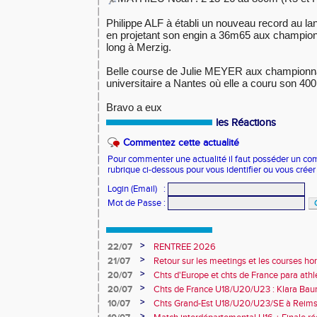
Philippe ALF à établi un nouveau record au la
en projetant son engin a 36m65 aux champion
long à Merzig.
Belle course de Julie MEYER aux championna
universitaire a Nantes où elle a couru son 40
Bravo a eux
les Réactions
Commentez cette actualité
Pour commenter une actualité il faut posséder un compt
rubrique ci-dessous pour vous identifier ou vous crée
Login (Email)
:
Mot de Passe
:
>
22/07
RENTREE 2026
>
21/07
Retour sur les meetings et les courses hor
>
20/07
Chts d'Europe et chts de France para athlé
champion d'Europe et multiples médaillé
>
20/07
Chts de France U18/U20/U23 : Klara Baum
10e
>
10/07
Chts Grand-Est U18/U20/U23/SE à Reims
>