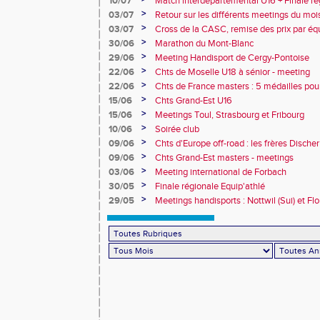
10/07
Match interdépartemental U16 + Finale ré
Obernai
>
03/07
Retour sur les différents meetings du mois 
>
03/07
Cross de la CASC, remise des prix par équ
collèges
>
30/06
Marathon du Mont-Blanc
>
29/06
Meeting Handisport de Cergy-Pontoise
>
22/06
Chts de Moselle U18 à sénior - meeting
>
22/06
Chts de France masters : 5 médailles pou
>
15/06
Chts Grand-Est U16
>
15/06
Meetings Toul, Strasbourg et Fribourg
>
10/06
Soirée club
>
09/06
Chts d'Europe off-road : les frères Dische
>
09/06
Chts Grand-Est masters - meetings
>
03/06
Meeting international de Forbach
>
30/05
Finale régionale Equip'athlé
>
29/05
Meetings handisports : Nottwil (Sui) et Fl