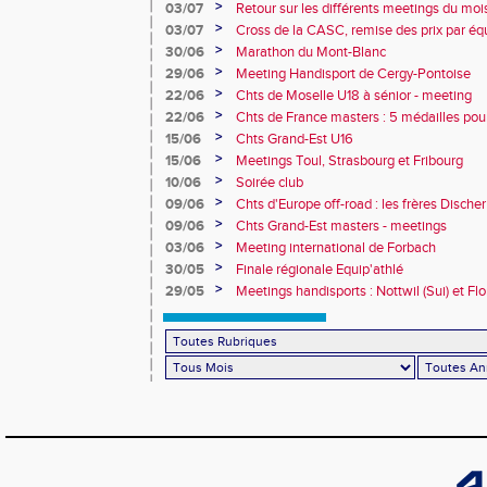
Obernai
>
03/07
Retour sur les différents meetings du mois 
>
03/07
Cross de la CASC, remise des prix par équ
collèges
>
30/06
Marathon du Mont-Blanc
>
29/06
Meeting Handisport de Cergy-Pontoise
>
22/06
Chts de Moselle U18 à sénior - meeting
>
22/06
Chts de France masters : 5 médailles pou
>
15/06
Chts Grand-Est U16
>
15/06
Meetings Toul, Strasbourg et Fribourg
>
10/06
Soirée club
>
09/06
Chts d'Europe off-road : les frères Dische
>
09/06
Chts Grand-Est masters - meetings
>
03/06
Meeting international de Forbach
>
30/05
Finale régionale Equip'athlé
>
29/05
Meetings handisports : Nottwil (Sui) et Fl