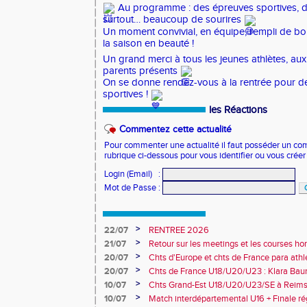
Au programme : des épreuves sportives, de 
surtout… beaucoup de sourires
Un moment convivial, en équipe, rempli de b
la saison en beauté !
Un grand merci à tous les jeunes athlètes, aux
parents présents
On se donne rendez-vous à la rentrée pour d
sportives !
les Réactions
Commentez cette actualité
Pour commenter une actualité il faut posséder un compt
rubrique ci-dessous pour vous identifier ou vous crée
Login (Email)
:
Mot de Passe
:
>
22/07
RENTREE 2026
>
21/07
Retour sur les meetings et les courses hor
>
20/07
Chts d'Europe et chts de France para athlé
champion d'Europe et multiples médaillé
>
20/07
Chts de France U18/U20/U23 : Klara Baum
10e
>
10/07
Chts Grand-Est U18/U20/U23/SE à Reims
>
10/07
Match interdépartemental U16 + Finale ré