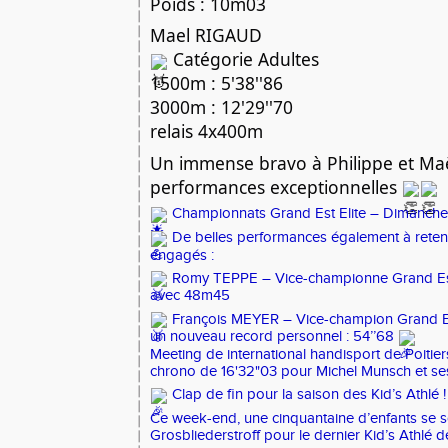
Poids : 10m03
Mael RIGAUD
Catégorie Adultes
1500m : 5'38''86
3000m : 12'29''70
relais 4x400m
Un immense bravo à Philippe et Maë
performances exceptionnelles
Championnats Grand Est Elite – Dimanche
De belles performances également à reteni
engagés :
Romy TEPPE – Vice-championne Grand Est
avec 48m45
François MEYER – Vice-champion Grand E
un nouveau record personnel : 54’’68
Meeting de international handisport de Poitier
chrono de 16'32"03 pour Michel Munsch et ses
Clap de fin pour la saison des Kid’s Athlé 
Ce week-end, une cinquantaine d’enfants se s
Grosbliederstroff pour le dernier Kid’s Athlé 