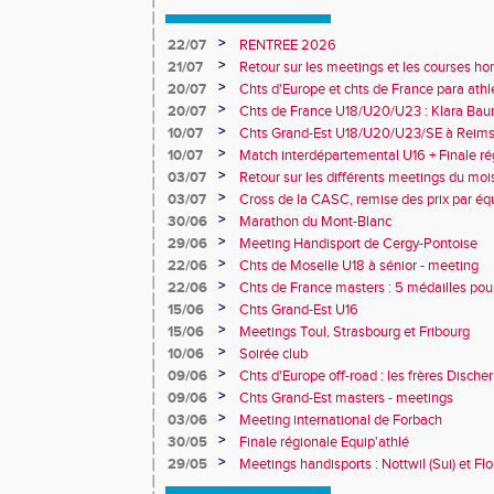
>
22/07
RENTREE 2026
>
21/07
Retour sur les meetings et les courses hor
>
20/07
Chts d'Europe et chts de France para athlé
champion d'Europe et multiples médaillé
>
20/07
Chts de France U18/U20/U23 : Klara Baum
10e
>
10/07
Chts Grand-Est U18/U20/U23/SE à Reims
>
10/07
Match interdépartemental U16 + Finale ré
Obernai
>
03/07
Retour sur les différents meetings du mois 
>
03/07
Cross de la CASC, remise des prix par équ
collèges
>
30/06
Marathon du Mont-Blanc
>
29/06
Meeting Handisport de Cergy-Pontoise
>
22/06
Chts de Moselle U18 à sénior - meeting
>
22/06
Chts de France masters : 5 médailles pou
>
15/06
Chts Grand-Est U16
>
15/06
Meetings Toul, Strasbourg et Fribourg
>
10/06
Soirée club
>
09/06
Chts d'Europe off-road : les frères Dische
>
09/06
Chts Grand-Est masters - meetings
>
03/06
Meeting international de Forbach
>
30/05
Finale régionale Equip'athlé
>
29/05
Meetings handisports : Nottwil (Sui) et Fl