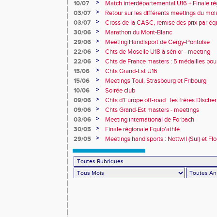
>
10/07
Match interdépartemental U16 + Finale ré
Obernai
>
03/07
Retour sur les différents meetings du mois 
>
03/07
Cross de la CASC, remise des prix par équ
collèges
>
30/06
Marathon du Mont-Blanc
>
29/06
Meeting Handisport de Cergy-Pontoise
>
22/06
Chts de Moselle U18 à sénior - meeting
>
22/06
Chts de France masters : 5 médailles pou
>
15/06
Chts Grand-Est U16
>
15/06
Meetings Toul, Strasbourg et Fribourg
>
10/06
Soirée club
>
09/06
Chts d'Europe off-road : les frères Dische
>
09/06
Chts Grand-Est masters - meetings
>
03/06
Meeting international de Forbach
>
30/05
Finale régionale Equip'athlé
>
29/05
Meetings handisports : Nottwil (Sui) et Fl