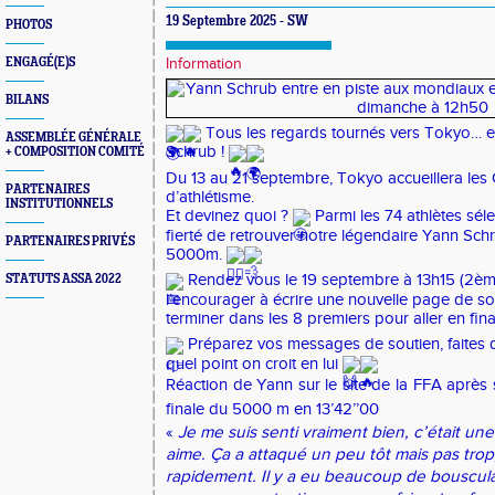
19 Septembre 2025 - SW
PHOTOS
ENGAGÉ(E)S
Information
BILANS
Tous les regards tournés vers Tokyo… et
ASSEMBLÉE GÉNÉRALE
Schrub !
+ COMPOSITION COMITÉ
Du 13
au 21 septembre, Tokyo accueillera l
PARTENAIRES
d’athlétisme.
INSTITUTIONNELS
Et devinez quoi ?
Parmi les 74 athlètes sél
fierté de retrouver notre légendaire Yann Schru
PARTENAIRES PRIVÉS
5000m.
Rendez vous le 19 septembre à 13h15 (2è
STATUTS ASSA 2022
l’encourager à écrire une nouvelle page de son 
terminer dans les 8 premiers pour aller en fina
Préparez vos messages de soutien, faites d
quel point on croit en lui
Réaction de Yann sur le site de la FFA après s
finale du 5000 m en 13’42’’00
«
Je me suis senti vraiment bien, c’était un
aime. Ça a attaqué un peu tôt mais pas trop, 
rapidement. Il y a eu beaucoup de bouscula