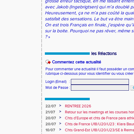
grosse erreur tactique, en me faisant enfer
avec Jakob (Ingebrigtsen) qui m’a doublé par
Heureusement, ça ne m’a pas coûté la qualif
satisfait des sensations. Le but va être mai
On est trois Français en finale, j’espère qu’
sur la boite. Pourquoi ne pas rêver, même si
?
»
les Réactions
Commentez cette actualité
Pour commenter une actualité il faut posséder un compt
rubrique ci-dessous pour vous identifier ou vous crée
Login (Email)
:
Mot de Passe
:
>
22/07
RENTREE 2026
>
21/07
Retour sur les meetings et les courses hor
>
20/07
Chts d'Europe et chts de France para athlé
champion d'Europe et multiples médaillé
>
20/07
Chts de France U18/U20/U23 : Klara Baum
10e
>
10/07
Chts Grand-Est U18/U20/U23/SE à Reims