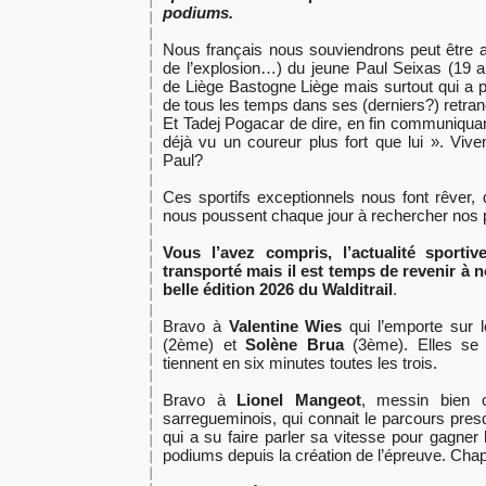
podiums.
Nous français nous souviendrons peut être au
de l’explosion…) du jeune Paul Seixas (19 
de Liège Bastogne Liège mais surtout qui a p
de tous les temps dans ses (derniers?) retr
Et Tadej Pogacar de dire, en fin communiquan
déjà vu un coureur plus fort que lui ». Vive
Paul?
Ces sportifs exceptionnels nous font rêver, 
nous poussent chaque jour à rechercher nos p
Vous l’avez compris, l’actualité sport
transporté mais il est temps de revenir à 
belle édition 2026 du Walditrail
.
Bravo à
Valentine Wies
qui l’emporte sur
(2ème) et
Solène Brua
(3ème). Elles se
tiennent en six minutes toutes les trois.
Bravo à
Lionel Mangeot
, messin bien 
sarregueminois, qui connait le parcours pres
qui a su faire parler sa vitesse pour gagner
podiums depuis la création de l’épreuve. Ch