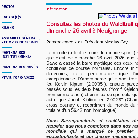
PHOTOS
Information
ENGAGÉ(E)S
Consultez les photos du Walditrail q
BILANS
dimanche 26 avril à Neufgrange.
ASSEMBLÉE GÉNÉRALE
Remerciements du Président Nicolas Gry :
+ COMPOSITION COMITÉ
Le monde (à tout le moins le monde sportif)
PARTENAIRES
INSTITUTIONNELS
que c’est ce dimanche 26 avril 2026 que l
Sawe a cassé la barre mythique des deux he
PARTENAIRES PRIVÉS
conditions de course normales. Encore inim
décennies, cette performance (que l’
STATUTS ASSA 2022
exceptionnelle. D’abord parce qu’ils sont trois
feu Kelvin Kiptum (2.00’35’’), ensuite parc
passés sous les deux heures (Yomif Kejelcha 
premier marathon) et enfin parce que celui qu
autre que Jacob Kiplimo en 2.00’28’’ (Ch
cross country et recordmen du monde du 
titulaire d’un 56.42’ non homologué).
Nous Sarregueminois et sociétaires 
rappeler que nous comptons dans nos ran
mondiale qui a marqué ce premier s
époustouflants et qui chasse maintenant 