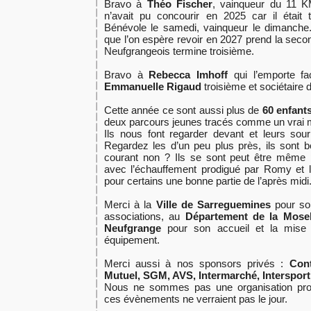
Bravo à
Théo Fischer
, vainqueur du 11 K
n’avait pu concourir en 2025 car il était
Bénévole le samedi, vainqueur le dimanche.
que l’on espère revoir en 2027 prend la seco
Neufgrangeois termine troisième.
Bravo à
Rebecca Imhoff
qui l’emporte f
Emmanuelle Rigaud
troisième et sociétaire 
Cette année ce sont aussi plus de
60 enfant
deux parcours jeunes tracés comme un vrai min
Ils nous font regarder devant et leurs sou
Regardez les d’un peu plus près, ils sont b
courant non ? Ils se sont peut être même
avec l’échauffement prodigué par Romy et l
pour certains une bonne partie de l’
après midi
Merci à la
Ville de Sarreguemines
pour so
associations, au
Département de la Mosel
Neufgrange
pour son accueil et la mise 
équipement.
Merci aussi à nos sponsors privés :
Cont
Mutuel, SGM, AVS, Intermarché, Intersport
Nous ne sommes pas une organisation prof
ces évènements ne verraient pas le jour.