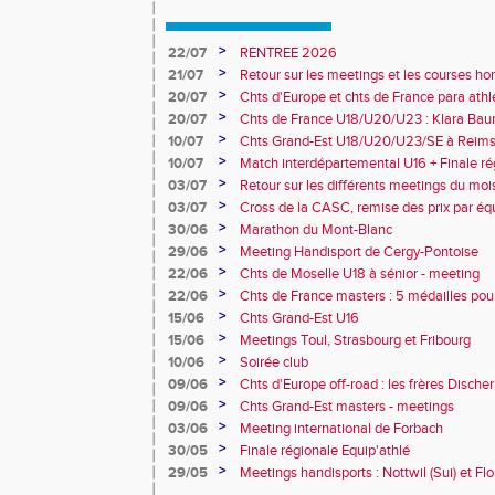
>
22/07
RENTREE 2026
>
21/07
Retour sur les meetings et les courses hor
>
20/07
Chts d'Europe et chts de France para athlé
champion d'Europe et multiples médaillé
>
20/07
Chts de France U18/U20/U23 : Klara Baum
10e
>
10/07
Chts Grand-Est U18/U20/U23/SE à Reims
>
10/07
Match interdépartemental U16 + Finale ré
Obernai
>
03/07
Retour sur les différents meetings du mois 
>
03/07
Cross de la CASC, remise des prix par équ
collèges
>
30/06
Marathon du Mont-Blanc
>
29/06
Meeting Handisport de Cergy-Pontoise
>
22/06
Chts de Moselle U18 à sénior - meeting
>
22/06
Chts de France masters : 5 médailles pou
>
15/06
Chts Grand-Est U16
>
15/06
Meetings Toul, Strasbourg et Fribourg
>
10/06
Soirée club
>
09/06
Chts d'Europe off-road : les frères Dische
>
09/06
Chts Grand-Est masters - meetings
>
03/06
Meeting international de Forbach
>
30/05
Finale régionale Equip'athlé
>
29/05
Meetings handisports : Nottwil (Sui) et Fl