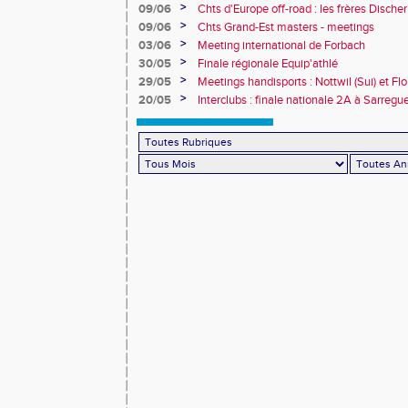
>
09/06
Chts d'Europe off-road : les frères Dische
>
09/06
Chts Grand-Est masters - meetings
>
03/06
Meeting international de Forbach
>
30/05
Finale régionale Equip'athlé
>
29/05
Meetings handisports : Nottwil (Sui) et Fl
>
20/05
Interclubs : finale nationale 2A à Sarreg
avec 50103 points