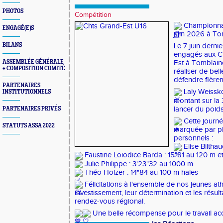
PHOTOS
Compétition
 Championnat
ENGAGÉ(E)S
juin 2026 à To
BILANS
Le 7 juin dernie
engagés aux C
ASSEMBLÉE GÉNÉRALE
Est à Tomblaine
+ COMPOSITION COMITÉ
réaliser de bel
défendre fièrem
PARTENAIRES
 Laly Weissko
INSTITUTIONNELS
montant sur la
lancer du poids
PARTENAIRES PRIVÉS
 Cette journ
STATUTS ASSA 2022
marquée par pl
personnels :
 Elise Biltha
 Faustine Loiodice Barda : 15"81 au 120 m 
 Julie Philippe : 3'23"32 au 1000 m
 Théo Holzer : 14"84 au 100 m haies
 Félicitations à l'ensemble de nos jeunes ath
investissement, leur détermination et les résult
rendez-vous régional.
 Une belle récompense pour le travail acc