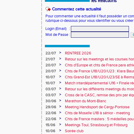
les Réactions
Commentez cette actualité
Pour commenter une actualité il faut posséder un compt
rubrique ci-dessous pour vous identifier ou vous crée
Login (Email)
:
Mot de Passe
:
>
22/07
RENTREE 2026
>
21/07
Retour sur les meetings et les courses hor
>
20/07
Chts d'Europe et chts de France para athlé
champion d'Europe et multiples médaillé
>
20/07
Chts de France U18/U20/U23 : Klara Baum
10e
>
10/07
Chts Grand-Est U18/U20/U23/SE à Reims
>
10/07
Match interdépartemental U16 + Finale ré
Obernai
>
03/07
Retour sur les différents meetings du mois 
>
03/07
Cross de la CASC, remise des prix par équ
collèges
>
30/06
Marathon du Mont-Blanc
>
29/06
Meeting Handisport de Cergy-Pontoise
>
22/06
Chts de Moselle U18 à sénior - meeting
>
22/06
Chts de France masters : 5 médailles pou
>
15/06
Meetings Toul, Strasbourg et Fribourg
>
10/06
Soirée club