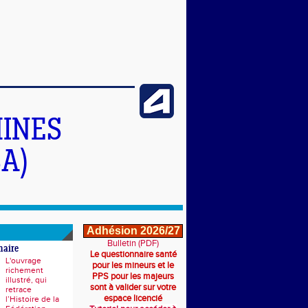
INES
A)
Adhésion 2026/27
Bulletin (PDF)
naire
Le questionnaire santé
L'ouvrage
pour les mineurs et le
richement
PPS pour les majeurs
illustré, qui
sont à valider sur votre
retrace
espace licencié
l’Histoire de la