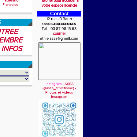
Fédération
Tutoriel pour accéder à
Française
votre espace licencié
Contact
12 rue JB Barth
6
57200 SARREGUEMINES
Tél. : 03 87 98 15 68
TREE
courriel
:
EMBRE
athle.assa@gmail.com
 INFOS
Instagram
:
ASSA
(@assa_athletisme) •
Photos et vidéos
Instagram