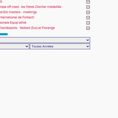
ub
rope off-road : les frères Discher médaillés
d-Est masters - meetings
nternational de Forbach
gionale Equip'athlé
handisports : Nottwil (Sui) et Florange