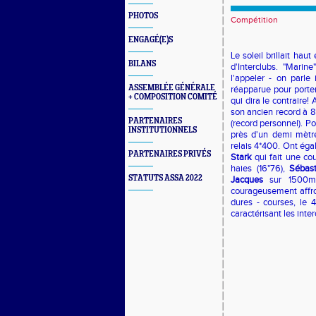
PHOTOS
Compétition
ENGAGÉ(E)S
Le soleil brillait ha
BILANS
d'Interclubs. "Marin
l'appeler - on parle
ASSEMBLÉE GÉNÉRALE
réapparue pour porte
+ COMPOSITION COMITÉ
qui dira le contraire
son ancien record à 
PARTENAIRES
(record personnel). Po
INSTITUTIONNELS
près d'un demi mètr
relais 4*400. Ont éga
PARTENAIRES PRIVÉS
Stark
qui fait une co
haies (16"76),
Sébast
STATUTS ASSA 2022
Jacques
sur 1500m 
courageusement affron
dures - courses, le 
caractérisant les inter