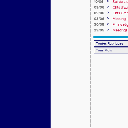
>
10/06
Soirée cl
>
09/06
Chts d'Eu
>
09/06
Chts Gran
>
03/06
Meeting i
>
30/05
Finale ré
>
29/05
Meetings 