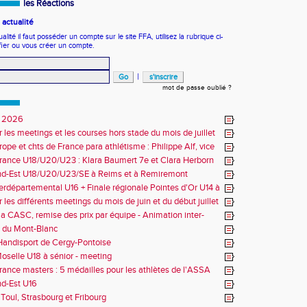
les Réactions
actualité
ité il faut posséder un compte sur le site FFA, utilisez la rubrique ci-
fier ou vous créer un compte.
|
mot de passe oublié ?
 2026
r les meetings et les courses hors stade du mois de juillet
ope et chts de France para athlétisme : Philippe Alf, vice
d'Europe et multiples médaillés aux France
rance U18/U20/U23 : Klara Baumert 7e et Clara Herborn
nd-Est U18/U20/U23/SE à Reims et à Remiremont
erdépartemental U16 + Finale régionale Pointes d'Or U14 à
 les différents meetings du mois de juin et du début juillet
la CASC, remise des prix par équipe - Animation inter-
 du Mont-Blanc
andisport de Cergy-Pontoise
oselle U18 à sénior - meeting
rance masters : 5 médailles pour les athlètes de l'ASSA
d-Est U16
Toul, Strasbourg et Fribourg