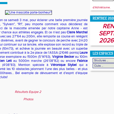
d'Athlétisme.
RENTREE 202
ut en ce samedi 3 mai, pour éclairer une belle première journée
e", "Sylvain", "R1", peu importe comment vous déciderez de
REN
 ici de la mascotte amenée par notre capitaine Anne - est
SEPT
r chance aux athlètes engagés. Et ce n'est pas
Claire Marchal
! Avec ses 27"64 au 200m, elle remporte sa course en relégant
2026
8 dixièmes, avant de gagner le concours de perche avec 2m20
ur continuer sur sa lancée, elle explose son record au triple de
e (10m73), et achève la journée en beauté avec un superbe
lement contribué à la 2e place de l'ASSA (21046 points)
Laure
LES ESPACES
urse exemplaire au 1500m (5'14"63),
Virginie Becker
au 100m
ien Lett
au 5000m marche (26'08"82) ou encore
Fabrice
(4'08"83). Mention spéciale à
Véronique Stybel
qui a
té les 10 obstacles jalonnant l'une des plus belles - et plus
400haies... Bel exemple de dévouement et d'esprit d'équipe
clubs!
Résultats Equipe 2
Photos