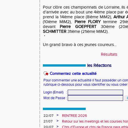
Pour clôre ces championnats de Lorraine, ils ét
d'arrivée avec au bout une 4ième place par é
prend la 14ième place (8ième MiM2),
Arthur
(10ième MiM2),
Pierre FLORY
termine 29iè
devant
Pierre GOEPFERT
30ième (20i
SCHMITTER
31ième (21ième MiM2).
Un grand bravo à ces jeunes coureurs...
Résultats
les Réactions
Commentez cette actualité
Pour commenter une actualité il faut posséder un compt
rubrique ci-dessous pour vous identifier ou vous crée
Login (Email)
:
Mot de Passe
:
>
22/07
RENTREE 2026
>
21/07
Retour sur les meetings et les courses hor
>
20/07
Chts d'Europe et chts de France para athlé