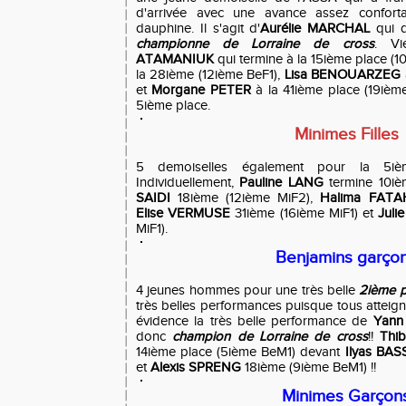
d'arrivée avec une avance assez confor
dauphine. Il s'agit d'
Aurélie MARCHAL
qui d
championne de Lorraine de cross
. Vi
ATAMANIUK
qui termine à la 15ième place (
la 28ième (12ième BeF1),
Lisa BENOUARZEG
et
Morgane PETER
à la 41ième place (19ième
5ième place.
Minimes Filles
5 demoiselles également pour la 5iè
Individuellement,
Pauline LANG
termine 10iè
SAIDI
18ième (12ième MiF2),
Halima FATA
Elise VERMUSE
31ième (16ième MiF1) et
Juli
MiF1).
Benjamins garço
4 jeunes hommes pour une très belle
2ième p
très belles performances puisque tous atteign
évidence la très belle performance de
Yann
donc
champion de Lorraine de cross
!!
Thi
14ième place (5ième BeM1) devant
Ilyas BA
et
Alexis SPRENG
18ième (9ième BeM1) !!
Minimes Garçon