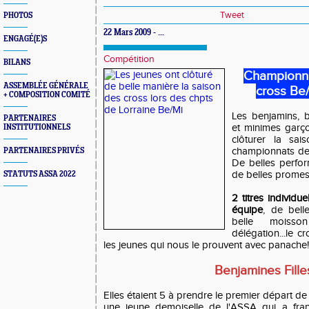
Tweet
PHOTOS
22 Mars 2009 - ...
ENGAGÉ(E)S
Compétition
BILANS
Championna
ASSEMBLÉE GÉNÉRALE
cross Be
+ COMPOSITION COMITÉ
Les benjamins, b
PARTENAIRES
et minimes garço
INSTITUTIONNELS
clôturer la sa
championnats de 
PARTENAIRES PRIVÉS
De belles perfor
de belles promess
STATUTS ASSA 2022
2 titres individu
équipe
, de bell
belle moisso
délégation...le cr
les jeunes qui nous le prouvent avec panache!!
Benjamines Fille
Elles étaient 5 à prendre le premier départ de
une jeune demoiselle de l'ASSA qui a franc