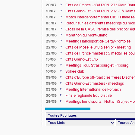
champion d'Europe et multiples médaillé
>
20/07
Chts de France U18/U20/U23 : Klara Baum
10e
>
10/07
Chts Grand-Est U18/U20/U23/SE à Reims
>
10/07
Match interdépartemental U16 + Finale ré
Obernai
>
03/07
Retour sur les différents meetings du mois 
>
03/07
Cross de la CASC, remise des prix par équ
collèges
>
30/06
Marathon du Mont-Blanc
>
29/06
Meeting Handisport de Cergy-Pontoise
>
22/06
Chts de Moselle U18 à sénior - meeting
>
22/06
Chts de France masters : 5 médailles pou
>
15/06
Chts Grand-Est U16
>
15/06
Meetings Toul, Strasbourg et Fribourg
>
10/06
Soirée club
>
09/06
Chts d'Europe off-road : les frères Dische
>
09/06
Chts Grand-Est masters - meetings
>
03/06
Meeting international de Forbach
>
30/05
Finale régionale Equip'athlé
>
29/05
Meetings handisports : Nottwil (Sui) et Fl