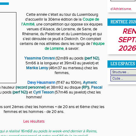
d'Athlétisme.
Cette année c'était au tour du Luxembourg
d'accueillir la 30ème édition de la
Coupe de
RENTREE 202
l'Amitié
, une compétition qui oppose six équipes
venues d'Alsace, de Lorraine, de Sarre, de
REN
Rhénanie, du Palatinat et du Luxembourg et qui
SEPT
s'est déroulée ce jeudi à Diekirch. On comptait
certains de nos athlètes dans les rangs de l'
équipe
2026
de Lorraine
, à savoir:
Yassmina Omrani
(12m89 au poids
(perf N2)
,
5m66 à la longueur et 39m43 au javelot) et
LES ESPACES
Marika Leroy
(46m37 au marteau) chez les
femmes,
Davy Hausmann
(11'47 au 100m),
Aymeric
 hauteur
(record personnel)
et 38m92 au disque
(RP)
),
Pascal
u poids
(perf N2)
) et
Cyril Tesson
(57m46 au javelot) chez les
hommes!
ains sont 2èmes chez les hommes + de 20 ans et 6ème chez les
femmes et les hommes - de 20 ans.
Les résultats
qui a réalisé 16m68 au poids le week-end dernier à Reims,