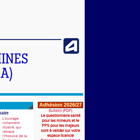
INES
A)
Adhésion 2026/27
Bulletin (PDF)
naire
Le questionnaire santé
L'ouvrage
pour les mineurs et le
richement
PPS pour les majeurs
illustré, qui
sont à valider sur votre
retrace
espace licencié
l’Histoire de la