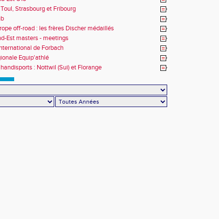
Toul, Strasbourg et Fribourg
ub
rope off-road : les frères Discher médaillés
d-Est masters - meetings
nternational de Forbach
gionale Equip'athlé
handisports : Nottwil (Sui) et Florange