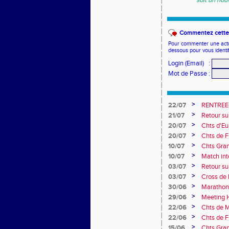
soit un nou
Commentez cette 
Pour commenter une actual
dessous pour vous identi
Login (Email)
:
Mot de Passe
:
>
22/07
RENTREE
>
21/07
Retour su
>
20/07
Chts d'Eur
champion 
>
20/07
Chts de F
10e
>
10/07
Chts Gra
>
10/07
Match int
Obernai
>
03/07
Retour sur
>
03/07
Cross de 
collèges
>
30/06
Marathon
>
29/06
Meeting H
>
22/06
Chts de M
>
22/06
Chts de F
>
15/06
Chts Gran