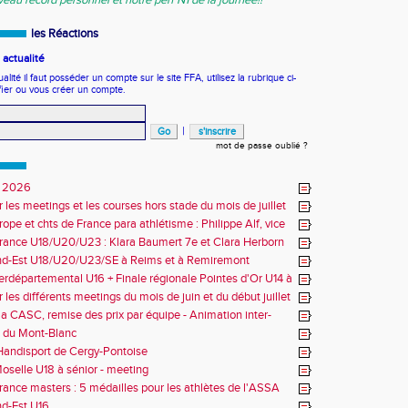
veau record personnel et notre perf N1 de la journée!!
les Réactions
actualité
ité il faut posséder un compte sur le site FFA, utilisez la rubrique ci-
fier ou vous créer un compte.
|
mot de passe oublié ?
 2026
r les meetings et les courses hors stade du mois de juillet
ope et chts de France para athlétisme : Philippe Alf, vice
d'Europe et multiples médaillés aux France
rance U18/U20/U23 : Klara Baumert 7e et Clara Herborn
nd-Est U18/U20/U23/SE à Reims et à Remiremont
erdépartemental U16 + Finale régionale Pointes d'Or U14 à
 les différents meetings du mois de juin et du début juillet
la CASC, remise des prix par équipe - Animation inter-
 du Mont-Blanc
andisport de Cergy-Pontoise
oselle U18 à sénior - meeting
rance masters : 5 médailles pour les athlètes de l'ASSA
d-Est U16