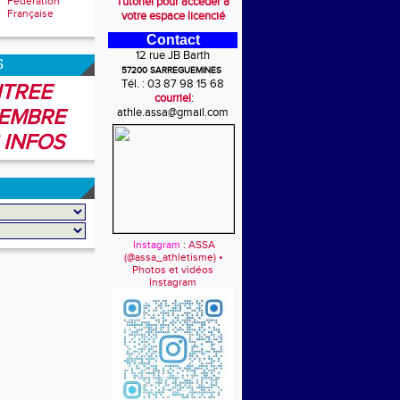
Fédération
Tutoriel pour accéder à
Française
votre espace licencié
Contact
12 rue JB Barth
6
57200 SARREGUEMINES
Tél. : 03 87 98 15 68
TREE
courriel
:
EMBRE
athle.assa@gmail.com
 INFOS
Instagram
:
ASSA
(@assa_athletisme) •
Photos et vidéos
Instagram