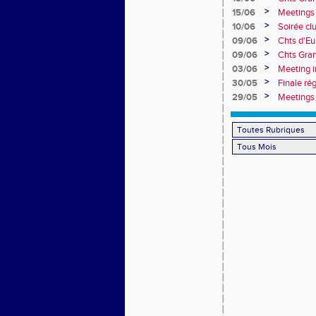
>
15/06
Meetings 
>
10/06
Soirée cl
>
09/06
Chts d'Eu
>
09/06
Chts Gran
>
03/06
Meeting i
>
30/05
Finale ré
>
29/05
Meetings 