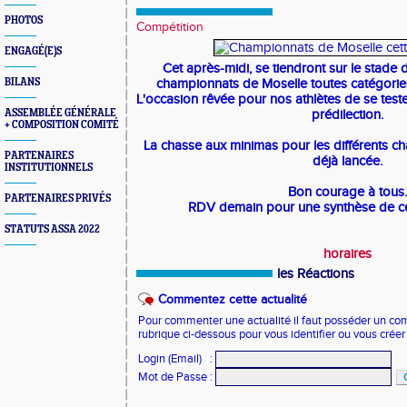
PHOTOS
Compétition
ENGAGÉ(E)S
Cet après-midi, se tiendront sur le stade
BILANS
championnats de Moselle toutes catégories
L'occasion rêvée pour nos athlètes de se teste
ASSEMBLÉE GÉNÉRALE
prédilection.
+ COMPOSITION COMITÉ
La chasse aux minimas pour les différents c
PARTENAIRES
déjà lancée.
INSTITUTIONNELS
Bon courage à tous.
PARTENAIRES PRIVÉS
RDV demain pour une synthèse de c
STATUTS ASSA 2022
horaires
les Réactions
Commentez cette actualité
Pour commenter une actualité il faut posséder un compt
rubrique ci-dessous pour vous identifier ou vous crée
Login (Email)
:
Mot de Passe
: