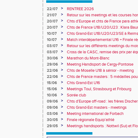
>
22/07
RENTREE 2026
>
21/07
Retour sur les meetings et les courses hor
>
20/07
Chts d'Europe et chts de France para athlé
champion d'Europe et multiples médaillé
>
20/07
Chts de France U18/U20/U23 : Klara Baum
10e
>
10/07
Chts Grand-Est U18/U20/U23/SE à Reims
>
10/07
Match interdépartemental U16 + Finale ré
Obernai
>
03/07
Retour sur les différents meetings du mois 
>
03/07
Cross de la CASC, remise des prix par équ
collèges
>
30/06
Marathon du Mont-Blanc
>
29/06
Meeting Handisport de Cergy-Pontoise
>
22/06
Chts de Moselle U18 à sénior - meeting
>
22/06
Chts de France masters : 5 médailles pou
>
15/06
Chts Grand-Est U16
>
15/06
Meetings Toul, Strasbourg et Fribourg
>
10/06
Soirée club
>
09/06
Chts d'Europe off-road : les frères Dische
>
09/06
Chts Grand-Est masters - meetings
>
03/06
Meeting international de Forbach
>
30/05
Finale régionale Equip'athlé
>
29/05
Meetings handisports : Nottwil (Sui) et Fl