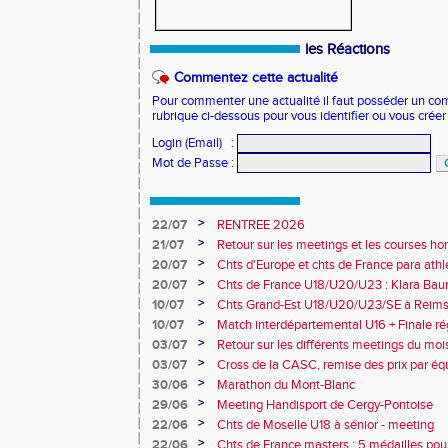
les Réactions
Commentez cette actualité
Pour commenter une actualité il faut posséder un compt
rubrique ci-dessous pour vous identifier ou vous crée
Login (Email)
:
Mot de Passe
:
>
22/07
RENTREE 2026
>
21/07
Retour sur les meetings et les courses hor
>
20/07
Chts d'Europe et chts de France para athlé
champion d'Europe et multiples médaillé
>
20/07
Chts de France U18/U20/U23 : Klara Baum
10e
>
10/07
Chts Grand-Est U18/U20/U23/SE à Reims
>
10/07
Match interdépartemental U16 + Finale ré
Obernai
>
03/07
Retour sur les différents meetings du mois 
>
03/07
Cross de la CASC, remise des prix par équ
collèges
>
30/06
Marathon du Mont-Blanc
>
29/06
Meeting Handisport de Cergy-Pontoise
>
22/06
Chts de Moselle U18 à sénior - meeting
>
22/06
Chts de France masters : 5 médailles pou