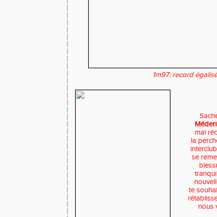
1m97: record égalis
Sach
Méder
mal ré
la perch
interclub
se reme
blessu
tranqui
nouvell
te souha
rétabliss
nous v