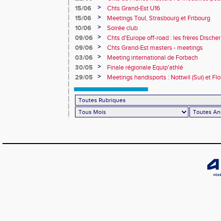
>
15/06
Chts Grand-Est U16
>
15/06
Meetings Toul, Strasbourg et Fribourg
>
10/06
Soirée club
>
09/06
Chts d'Europe off-road : les frères Dische
>
09/06
Chts Grand-Est masters - meetings
>
03/06
Meeting international de Forbach
>
30/05
Finale régionale Equip'athlé
>
29/05
Meetings handisports : Nottwil (Sui) et Fl