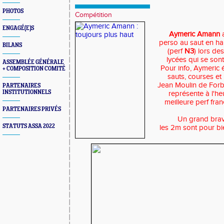
PHOTOS
Compétition
ENGAGÉ(E)S
Aymeric Amann
a
perso au saut en ha
BILANS
(perf
N3
) lors de
lycées qui se sont
ASSEMBLÉE GÉNÉRALE
Pour info, Aymeric 
+ COMPOSITION COMITÉ
sauts, courses et
Jean Moulin de Forb
PARTENAIRES
INSTITUTIONNELS
représente à l'he
meilleure perf fra
PARTENAIRES PRIVÉS
Un grand bravo
STATUTS ASSA 2022
les 2m sont pour bie