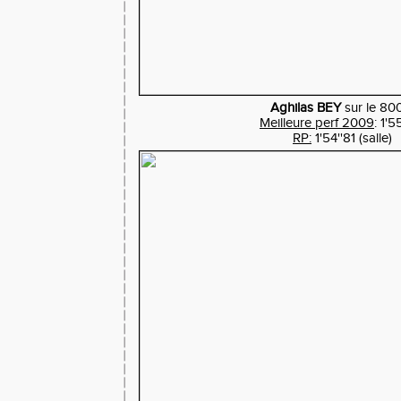
Aghilas BEY
sur le 8
Meilleure perf 2009
: 1'5
RP:
1'54''81 (salle)