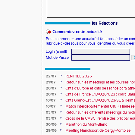
les Réactions
Commentez cette actualité
Pour commenter une actualité il faut posséder un compt
rubrique ci-dessous pour vous identifier ou vous crée
Login (Email)
:
Mot de Passe
:
>
22/07
RENTREE 2026
>
21/07
Retour sur les meetings et les courses hor
>
20/07
Chts d'Europe et chts de France para athlé
champion d'Europe et multiples médaillé
>
20/07
Chts de France U18/U20/U23 : Klara Baum
10e
>
10/07
Chts Grand-Est U18/U20/U23/SE à Reims
>
10/07
Match interdépartemental U16 + Finale ré
Obernai
>
03/07
Retour sur les différents meetings du mois 
>
03/07
Cross de la CASC, remise des prix par équ
collèges
>
30/06
Marathon du Mont-Blanc
>
29/06
Meeting Handisport de Cergy-Pontoise