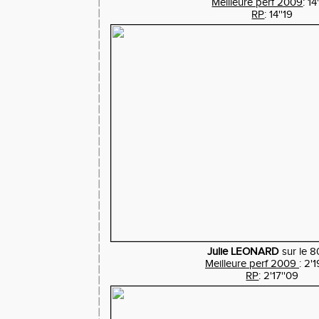
Meilleure perf 2009
: 14
RP
: 14''19
Julie LEONARD
sur le 
Meilleure perf 2009
: 2'
RP
: 2'17''09