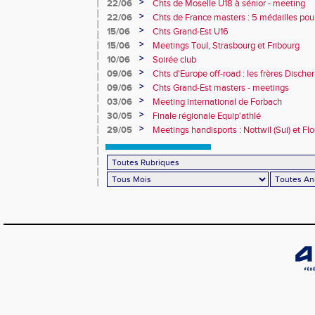
>
22/06
Chts de Moselle U18 à sénior - meeting
>
22/06
Chts de France masters : 5 médailles pou
>
15/06
Chts Grand-Est U16
>
15/06
Meetings Toul, Strasbourg et Fribourg
>
10/06
Soirée club
>
09/06
Chts d'Europe off-road : les frères Dische
>
09/06
Chts Grand-Est masters - meetings
>
03/06
Meeting international de Forbach
>
30/05
Finale régionale Equip'athlé
>
29/05
Meetings handisports : Nottwil (Sui) et Fl