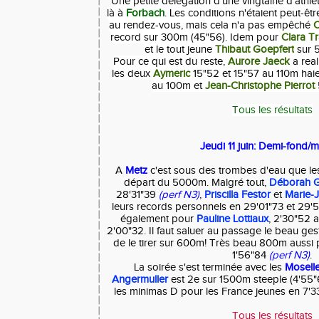
Une petite délégation d'une vingtaine d'athlè
là à
Forbach
. Les conditions n'étaient peut-êtr
au rendez-vous, mais cela n'a pas empêché
C
record sur 300m (45"56). Idem pour
Clara T
et le tout jeune
Thibaut Goepfert
sur 
Pour ce qui est du reste,
Aurore Jaeck
a real
les deux
Aymeric
15"52 et 15"57 au 110m hai
au 100m et
Jean-Christophe Pierrot
Tous les résultats
Jeudi 11 juin: Demi-fond/
A
Metz
c'est sous des trombes d'eau que le
départ du 5000m. Malgré tout,
Déborah 
28'31"39
(perf N3)
,
Priscilla Festor
et
Marie-
leurs records personnels en 29'01"73 et 29
également pour
Pauline Lottiaux
, 2'30"52
2'00"32. Il faut saluer au passage le beau ges
de le tirer sur 600m!
Très beau 800m aussi
1'56"84
(perf N3)
.
La soirée s'est terminée avec les
Moselle
Angermuller
est 2e sur 1500m steeple (4'55"
les minimas D pour les France jeunes en 7'
Tous les résultats