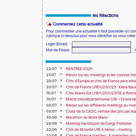
les Réactions
Commentez cette actualité
Pour commenter une actualité il faut posséder un compt
rubrique ci-dessous pour vous identifier ou vous crée
Login (Email)
:
Mot de Passe
:
>
22/07
RENTREE 2026
>
21/07
Retour sur les meetings et les courses hor
>
20/07
Chts d'Europe et chts de France para athlé
champion d'Europe et multiples médaillé
>
20/07
Chts de France U18/U20/U23 : Klara Baum
10e
>
10/07
Chts Grand-Est U18/U20/U23/SE à Reims
>
10/07
Match interdépartemental U16 + Finale ré
Obernai
>
03/07
Retour sur les différents meetings du mois 
>
03/07
Cross de la CASC, remise des prix par équ
collèges
>
30/06
Marathon du Mont-Blanc
>
29/06
Meeting Handisport de Cergy-Pontoise
>
22/06
Chts de Moselle U18 à sénior - meeting
>
22/06
Chts de France masters : 5 médailles pou