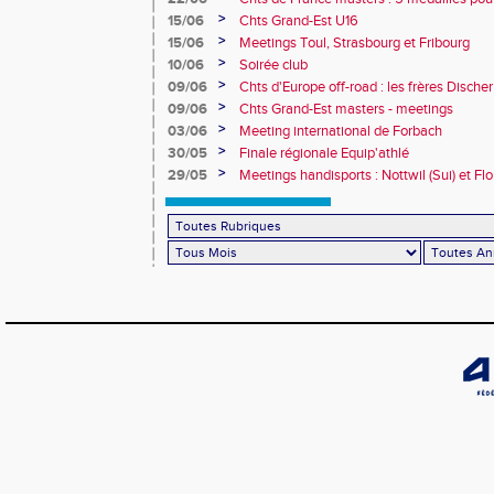
>
15/06
Chts Grand-Est U16
>
15/06
Meetings Toul, Strasbourg et Fribourg
>
10/06
Soirée club
>
09/06
Chts d'Europe off-road : les frères Dische
>
09/06
Chts Grand-Est masters - meetings
>
03/06
Meeting international de Forbach
>
30/05
Finale régionale Equip'athlé
>
29/05
Meetings handisports : Nottwil (Sui) et Fl