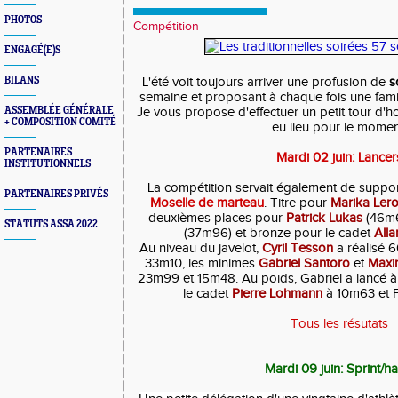
PHOTOS
Compétition
ENGAGÉ(E)S
BILANS
L'été voit toujours arriver une profusion de
s
semaine et proposant à chaque fois une famil
ASSEMBLÉE GÉNÉRALE
Je vous propose d'effectuer un petit tour d'h
+ COMPOSITION COMITÉ
eu lieu pour le momen
PARTENAIRES
Mardi 02 juin: Lancer
INSTITUTIONNELS
La compétition servait également de suppo
PARTENAIRES PRIVÉS
Moselle de marteau
. Titre pour
Marika Ler
deuxièmes places pour
Patrick Lukas
(46m6
STATUTS ASSA 2022
(37m96) et bronze pour le cadet
All
Au niveau du javelot,
Cyril Tesson
a réalisé
33m10, les minimes
Gabriel Santoro
et
Maxi
23m99 et 15m48.
Au poids, Gabriel a lancé
le cadet
Pierre Lohmann
à 10m63 et F
Tous les résutats
Mardi 09 juin: Sprint/ha