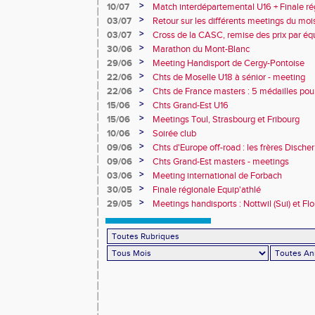
>
10/07
Match interdépartemental U16 + Finale ré
Obernai
>
03/07
Retour sur les différents meetings du mois 
>
03/07
Cross de la CASC, remise des prix par équ
collèges
>
30/06
Marathon du Mont-Blanc
>
29/06
Meeting Handisport de Cergy-Pontoise
>
22/06
Chts de Moselle U18 à sénior - meeting
>
22/06
Chts de France masters : 5 médailles pou
>
15/06
Chts Grand-Est U16
>
15/06
Meetings Toul, Strasbourg et Fribourg
>
10/06
Soirée club
>
09/06
Chts d'Europe off-road : les frères Dische
>
09/06
Chts Grand-Est masters - meetings
>
03/06
Meeting international de Forbach
>
30/05
Finale régionale Equip'athlé
>
29/05
Meetings handisports : Nottwil (Sui) et Fl