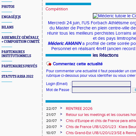
PHOTOS
Compétition
ENGAGÉ(E)S
Mercredi 24 juin, l'US Forbach Athlétisme org
BILANS
du Master de Perche en plein centre-ville d
réunir tous les meilleurs perchistes Lorrains 
ASSEMBLÉE GÉNÉRALE
et des pays limitrophe
+ COMPOSITION COMITÉ
Méderic AMANN
a profité de cette soirée p
Personnel en réalisant 4m41 (ancien record:
PARTENAIRES
les Réactions
INSTITUTIONNELS
Commentez cette actualité
PARTENAIRES PRIVÉS
Pour commenter une actualité il faut posséder un compt
rubrique ci-dessous pour vous identifier ou vous crée
STATUTS ASSA 2022
Login (Email)
:
Mot de Passe
:
>
22/07
RENTREE 2026
>
21/07
Retour sur les meetings et les courses hor
>
20/07
Chts d'Europe et chts de France para athlé
champion d'Europe et multiples médaillé
>
20/07
Chts de France U18/U20/U23 : Klara Baum
10e
>
10/07
Chts Grand-Est U18/U20/U23/SE à Reims