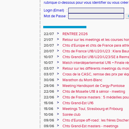
rubrique ci-dessous pour vous identifier ou vous crée
Login (Email)
:
Mot de Passe
:
>
22/07
RENTREE 2026
>
21/07
Retour sur les meetings et les courses hor
>
20/07
Chts d'Europe et chts de France para athlé
champion d'Europe et multiples médaillé
>
20/07
Chts de France U18/U20/U23 : Klara Baum
10e
>
10/07
Chts Grand-Est U18/U20/U23/SE à Reims
>
10/07
Match interdépartemental U16 + Finale ré
Obernai
>
03/07
Retour sur les différents meetings du mois 
>
03/07
Cross de la CASC, remise des prix par équ
collèges
>
30/06
Marathon du Mont-Blanc
>
29/06
Meeting Handisport de Cergy-Pontoise
>
22/06
Chts de Moselle U18 à sénior - meeting
>
22/06
Chts de France masters : 5 médailles pou
>
15/06
Chts Grand-Est U16
>
15/06
Meetings Toul, Strasbourg et Fribourg
>
10/06
Soirée club
>
09/06
Chts d'Europe off-road : les frères Dische
>
09/06
Chts Grand-Est masters - meetings