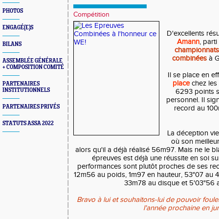
PHOTOS
Compétition
ENGAGÉ(E)S
D'excellents résu
Amann
, part
BILANS
championnats
combinées
à G
ASSEMBLÉE GÉNÉRALE
+ COMPOSITION COMITÉ
Il se place en e
place
chez les 
PARTENAIRES
INSTITUTIONNELS
6293 points 
personnel. Il s
PARTENAIRES PRIVÉS
record au 100m
STATUTS ASSA 2022
La déception vie
où son meilleu
alors qu'il a déjà réalisé 56m97. Mais ne le 
épreuves est déjà une réussite en soi su
performances sont plutôt proches de ses re
12m56 au poids, 1m97 en hauteur, 53"07 au 4
33m78 au disque et 5'03"56 
Bravo à lui et souhaitons-lui de pouvoir fou
l'année prochaine en jun