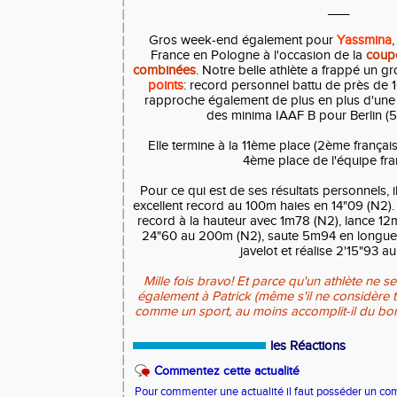
___
Gros week-end également pour
Yassmina
France en Pologne à l'occasion de la
coup
combinées
. Notre belle athlète a frappé un g
points
: record personnel battu de près de 
rapproche également de plus en plus d'une 
des minima IAAF B pour Berlin (59
Elle termine à la 11ème place (2ème française
4ème place de l'équipe fra
Pour ce qui est de ses résultats personnels, i
excellent record au 100m haies en 14"09 (N2). 
record à la hauteur avec 1m78 (N2), lance 12m
24"60 au 200m (N2), saute 5m94 en longue
javelot et réalise 2'15"93 
Mille fois bravo! Et parce qu'un athlète ne se
également à Patrick (même s'il ne considère 
comme un sport, au moins accomplit-il du bon
les Réactions
Commentez cette actualité
Pour commenter une actualité il faut posséder un compt