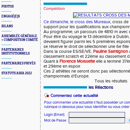
PHOTOS
Compétition
ENGAGÉ(E)S
Ce dimanche, le cross des Mureaux
, cross de
BILANS
support pour les qualifications aux champion
Au programme, un parcours de 4810 m avec du
ASSEMBLÉE GÉNÉRALE
Pour être du voyage le 13 décembre à Dublin, 
+ COMPOSITION COMITÉ
devaient figurer parmi les 5 premières espoirs
se réserve le droit de sélectionner une 6e fill
PARTENAIRES
Dans la course ES/SE/VE,
Pauline Saintignon
INSTITUTIONNELS
classement scratch et 22ème au classement da
Quant à
Florence Moissette
elle a terminé 37
PARTENAIRES PRIVÉS
et 29ème en espoir.
Ces 2 athlètes ne seront donc pas sélectionn
STATUTS ASSA 2022
championnats d'Europe.
Tous les résultats
les Réactions
Commentez cette actualité
Pour commenter une actualité il faut posséder un compt
rubrique ci-dessous pour vous identifier ou vous crée
Login (Email)
:
Mot de Passe
: