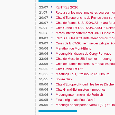
>
22/07
RENTREE 2026
>
21/07
Retour sur les meetings et les courses hor
>
20/07
Chts d'Europe et chts de France para athlé
champion d'Europe et multiples médaillé
>
20/07
Chts de France U18/U20/U23 : Klara Baum
10e
>
10/07
Chts Grand-Est U18/U20/U23/SE à Reims
>
10/07
Match interdépartemental U16 + Finale ré
Obernai
>
03/07
Retour sur les différents meetings du mois 
>
03/07
Cross de la CASC, remise des prix par équ
collèges
>
30/06
Marathon du Mont-Blanc
>
29/06
Meeting Handisport de Cergy-Pontoise
>
22/06
Chts de Moselle U18 à sénior - meeting
>
22/06
Chts de France masters : 5 médailles pou
>
15/06
Chts Grand-Est U16
>
15/06
Meetings Toul, Strasbourg et Fribourg
>
10/06
Soirée club
>
09/06
Chts d'Europe off-road : les frères Dische
>
09/06
Chts Grand-Est masters - meetings
>
03/06
Meeting international de Forbach
>
30/05
Finale régionale Equip'athlé
>
29/05
Meetings handisports : Nottwil (Sui) et Fl