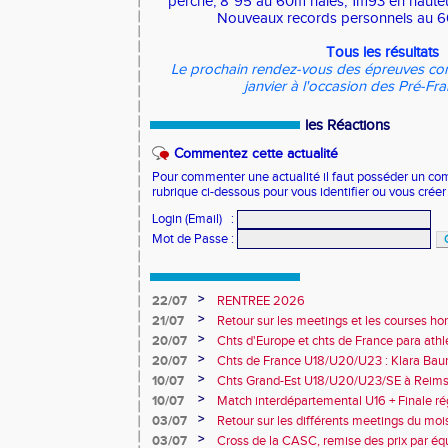
perche, 8"95 au 60m haies, 1m93 en hauteu
Nouveaux records personnels au 6
Tous les résultats
Le prochain rendez-vous des épreuves com
janvier à l'occasion des Pré-Fran
les Réactions
Commentez cette actualité
Pour commenter une actualité il faut posséder un compt
rubrique ci-dessous pour vous identifier ou vous crée
Login (Email)
:
Mot de Passe
:
>
22/07
RENTREE 2026
>
21/07
Retour sur les meetings et les courses hor
>
20/07
Chts d'Europe et chts de France para athlé
champion d'Europe et multiples médaillé
>
20/07
Chts de France U18/U20/U23 : Klara Baum
10e
>
10/07
Chts Grand-Est U18/U20/U23/SE à Reims
>
10/07
Match interdépartemental U16 + Finale ré
Obernai
>
03/07
Retour sur les différents meetings du mois 
>
03/07
Cross de la CASC, remise des prix par équ