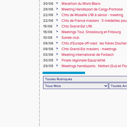
collèges
>
30/06
Marathon du Mont-Blanc
>
29/06
Meeting Handisport de Cergy-Pontoise
>
22/06
Chts de Moselle U18 à sénior - meeting
>
22/06
Chts de France masters : 5 médailles pou
>
15/06
Chts Grand-Est U16
>
15/06
Meetings Toul, Strasbourg et Fribourg
>
10/06
Soirée club
>
09/06
Chts d'Europe off-road : les frères Dische
>
09/06
Chts Grand-Est masters - meetings
>
03/06
Meeting international de Forbach
>
30/05
Finale régionale Equip'athlé
>
29/05
Meetings handisports : Nottwil (Sui) et Fl