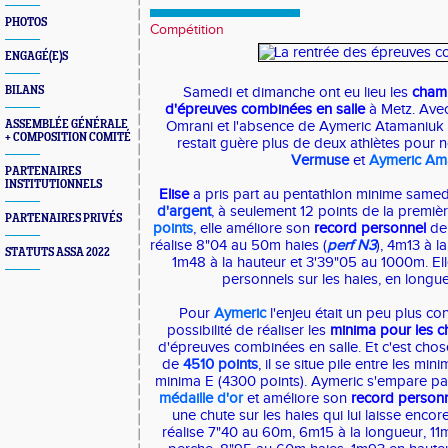
PHOTOS
Compétition
ENGAGÉ(E)S
BILANS
Samedi et dimanche ont eu lieu les
champ
d'épreuves combinées en salle
à Metz. Avec
ASSEMBLÉE GÉNÉRALE
Omrani et l'absence de Aymeric Atamaniuk 
+ COMPOSITION COMITÉ
restait guère plus de deux athlètes pour 
Vermuse
et
Aymeric Am
PARTENAIRES
INSTITUTIONNELS
Elise
a pris part au pentathlon minime samedi.
d'argent
, à seulement 12 points de la premiè
PARTENAIRES PRIVÉS
points
, elle améliore son
record personnel
de 
réalise 8"04 au 50m haies (
perf N3
), 4m13 à l
STATUTS ASSA 2022
1m48 à la hauteur et 3'39"05 au 1000m. Ell
personnels sur les haies, en longue
Pour
Aymeric
l'enjeu était un peu plus con
possibilité de réaliser les
minima pour les 
d'épreuves combinées en salle. Et c'est chose
de
4510 points
, il se situe pile entre les mi
minima E (4300 points). Aymeric s'empare pa
médaille d'or
et améliore son
record person
une chute sur les haies qui lui laisse encor
réalise 7"40 au 60m, 6m15 à la longueur, 1