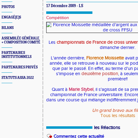
17 Décembre 2009 - LS
PHOTOS
ENGAGÉ(E)S
Compétition
BILANS
ASSEMBLÉE GÉNÉRALE
Les
championnats de France de cross univers
+ COMPOSITION COMITÉ
dimanche dernier.
PARTENAIRES
INSTITUTIONNELS
L'année dernière,
Florence Moissette
avait p
année, elle se retrouve à nouveau sur le po
PARTENAIRES PRIVÉS
que par le passé. En effet, au terme d'un 
s'impose en
deuxième position
, à seule
STATUTS ASSA 2022
première!!
Quant à
Marie Stybel
, il s'agissait de sa pr
championnat de France universitaire. Encore 
dans une course qui mélange indifféremment ju
Un grand bravo aux fill
Tous les résultats
les Réactions
Commentez cette actualité