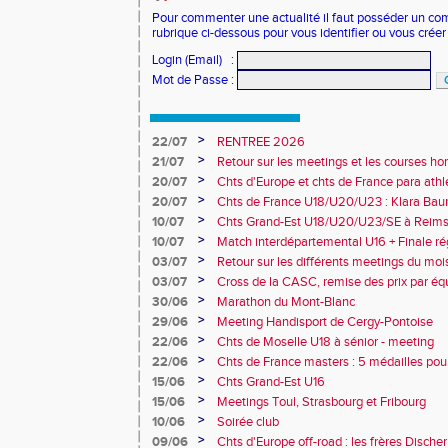
Pour commenter une actualité il faut posséder un compt
rubrique ci-dessous pour vous identifier ou vous crée
Login (Email)
:
Mot de Passe
:
>
22/07
RENTREE 2026
>
21/07
Retour sur les meetings et les courses hor
>
20/07
Chts d'Europe et chts de France para athlé
champion d'Europe et multiples médaillé
>
20/07
Chts de France U18/U20/U23 : Klara Baum
10e
>
10/07
Chts Grand-Est U18/U20/U23/SE à Reims
>
10/07
Match interdépartemental U16 + Finale ré
Obernai
>
03/07
Retour sur les différents meetings du mois 
>
03/07
Cross de la CASC, remise des prix par équ
collèges
>
30/06
Marathon du Mont-Blanc
>
29/06
Meeting Handisport de Cergy-Pontoise
>
22/06
Chts de Moselle U18 à sénior - meeting
>
22/06
Chts de France masters : 5 médailles pou
>
15/06
Chts Grand-Est U16
>
15/06
Meetings Toul, Strasbourg et Fribourg
>
10/06
Soirée club
>
09/06
Chts d'Europe off-road : les frères Dische