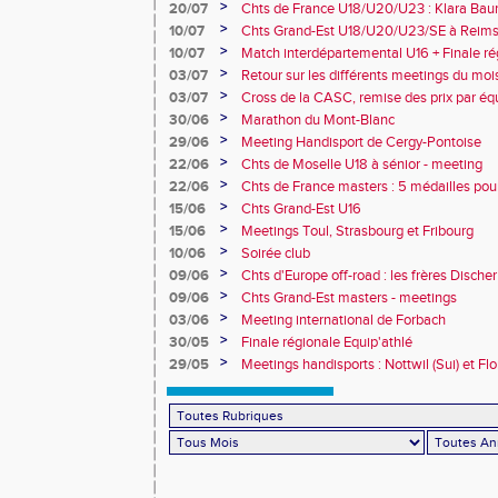
champion d'Europe et multiples médaillé
>
20/07
Chts de France U18/U20/U23 : Klara Baum
10e
>
10/07
Chts Grand-Est U18/U20/U23/SE à Reims
>
10/07
Match interdépartemental U16 + Finale ré
Obernai
>
03/07
Retour sur les différents meetings du mois 
>
03/07
Cross de la CASC, remise des prix par équ
collèges
>
30/06
Marathon du Mont-Blanc
>
29/06
Meeting Handisport de Cergy-Pontoise
>
22/06
Chts de Moselle U18 à sénior - meeting
>
22/06
Chts de France masters : 5 médailles pou
>
15/06
Chts Grand-Est U16
>
15/06
Meetings Toul, Strasbourg et Fribourg
>
10/06
Soirée club
>
09/06
Chts d'Europe off-road : les frères Dische
>
09/06
Chts Grand-Est masters - meetings
>
03/06
Meeting international de Forbach
>
30/05
Finale régionale Equip'athlé
>
29/05
Meetings handisports : Nottwil (Sui) et Fl