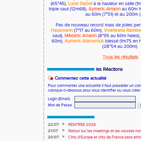
(65"45),
Lucie Stybel
à la hauteur en salle (1
triple saut (12m68),
Aymeric Amann
au 60m ha
au 60m (7"51) et au 200m (
Pas de nouveau record mais de jolies p
Hausmann
(7"17 au 60m),
Voahirana Rambel
saut),
Méderic Amann
(8"95 au 60m haies),
60m),
Aymeric Atamaniuk
blessé (1m75 en h
(28"54 au 200m).
Tous les résultats
les Réactions
Commentez cette actualité
Pour commenter une actualité il faut posséder un compt
rubrique ci-dessous pour vous identifier ou vous crée
Login (Email)
:
Mot de Passe
:
>
22/07
RENTREE 2026
>
21/07
Retour sur les meetings et les courses hor
>
20/07
Chts d'Europe et chts de France para athlé