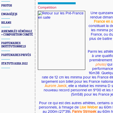
PHOTOS
Compétition
Une quinzaine
ENGAGÉ(E)S
rendue dima
France en s
BILANS
constituait la 
les minima p
ASSEMBLÉE GÉNÉRALE
France, ou d
+ COMPOSITION COMITÉ
plus de battr
PARTENAIRES
INSTITUTIONNELS
Parmi les athlè
PARTENAIRES PRIVÉS
à une qualifi
premièrement 
STATUTS ASSA 2022
photo)
qui 
performance 
16m38. Quelque
rate de 12 cm les minima pour les France élit
largement son billet pour les France natio
Aurore Jaeck
, elle a réalisé les minima 
nouveau record personnel en 9"00 et les 
(5m58) pour les France j
Pour ce qui est des autres athlètes, certains 
personnels, à l'image de
Lise Weber
au 60m h
au 200m (27"39),
Fanny Strmsek
au 60m h