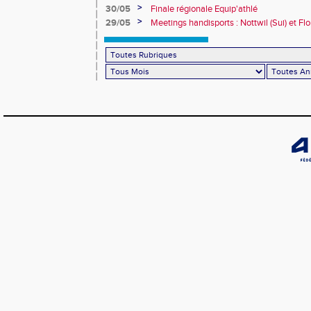
>
30/05
Finale régionale Equip'athlé
>
29/05
Meetings handisports : Nottwil (Sui) et Fl