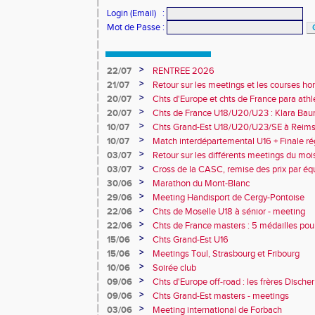
Login (Email)
:
Mot de Passe
:
>
22/07
RENTREE 2026
>
21/07
Retour sur les meetings et les courses hor
>
20/07
Chts d'Europe et chts de France para athlé
champion d'Europe et multiples médaillé
>
20/07
Chts de France U18/U20/U23 : Klara Baum
10e
>
10/07
Chts Grand-Est U18/U20/U23/SE à Reims
>
10/07
Match interdépartemental U16 + Finale ré
Obernai
>
03/07
Retour sur les différents meetings du mois 
>
03/07
Cross de la CASC, remise des prix par équ
collèges
>
30/06
Marathon du Mont-Blanc
>
29/06
Meeting Handisport de Cergy-Pontoise
>
22/06
Chts de Moselle U18 à sénior - meeting
>
22/06
Chts de France masters : 5 médailles pou
>
15/06
Chts Grand-Est U16
>
15/06
Meetings Toul, Strasbourg et Fribourg
>
10/06
Soirée club
>
09/06
Chts d'Europe off-road : les frères Dische
>
09/06
Chts Grand-Est masters - meetings
>
03/06
Meeting international de Forbach