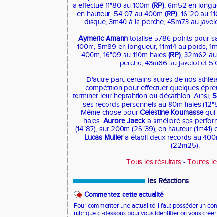
a effectué 11"80 au 100m
(RP)
, 6m52 en longu
en hauteur, 54"07 au 400m
(RP)
, 16"20 au 1
disque, 3m40 à la perche, 45m73 au javelo
Aymeric Amann
totalise 5786 points pour sa 
100m, 5m89 en longueur, 11m14 au poids, 1m
400m, 16"09 au 110m haies
(RP)
, 32m62 au
perche, 43m66 au javelot et 5
D'autre part, certains autres de nos athlèt
compétition pour effectuer quelques épre
terminer leur heptahtlon ou décathlon. Ainsi,
S
ses records personnels au 80m haies (12"5
Même chose pour
Celestine Koumasse
qui
haies.
Aurore Jaeck
a amélioré ses perfor
(14"87), sur 200m (26"39), en hauteur (1m41) 
Lucas Muller
a établi deux records au 400m
(22m25).
Tous les résultats
-
Toutes l
les Réactions
Commentez cette actualité
Pour commenter une actualité il faut posséder un compt
rubrique ci-dessous pour vous identifier ou vous crée