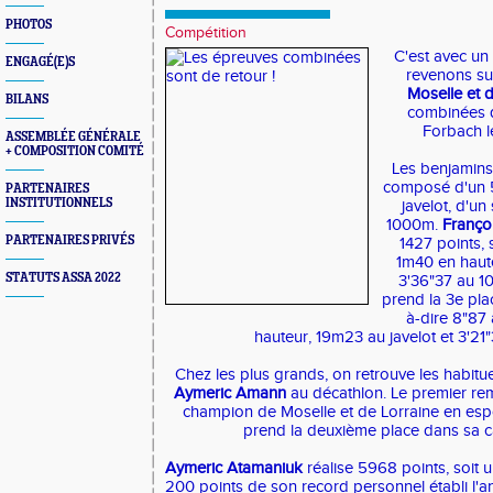
PHOTOS
Compétition
C'est avec un
ENGAGÉ(E)S
revenons su
Moselle et 
BILANS
combinées q
Forbach l
ASSEMBLÉE GÉNÉRALE
+ COMPOSITION COMITÉ
Les benjamins 
composé d'un 5
PARTENAIRES
INSTITUTIONNELS
javelot, d'un
1000m.
Franço
PARTENAIRES PRIVÉS
1427 points, 
1m40 en haute
STATUTS ASSA 2022
3'36"37 au 
prend la 3e pla
à-dire 8"87
hauteur, 19m23 au javelot et 3'2
Chez les plus grands, on retrouve les habitu
Aymeric Amann
au décathlon. Le premier rem
champion de Moselle et de Lorraine en espo
prend la deuxième place dans sa ca
Aymeric Atamaniuk
réalise 5968 points, soit
200 points de son record personnel établi l'an