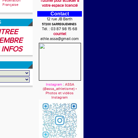
Fédération
Tutoriel pour accéder à
Française
votre espace licencié
Contact
12 rue JB Barth
6
57200 SARREGUEMINES
Tél. : 03 87 98 15 68
TREE
courriel
:
EMBRE
athle.assa@gmail.com
 INFOS
Instagram
:
ASSA
(@assa_athletisme) •
Photos et vidéos
Instagram