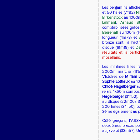
Les benjamins affiche
et 50 haies (7’’82)
Ni
Birkenstock
au 1000m 
Laimani
,
Arnaud St
comptabilisées grâc
Berrehail
au 100m (1
longueur (4m73) et
bronze sont
à l’act
disque (19m18) et
Da
résultats et la part
mosellans.
Les minimes filles r
2000m marche (11'5
Victoires de
Miriam 
Sophie Lottiaux
au 10
Chloé Hagelberger
au
relais 4x60m compo
Hagelberger
(31''52)
au disque (22m06), 3
200 haies (34''50), 
3ème également au p
Côté garçons, l'ASS
deuxièmes places p
au javelot (33m57). 