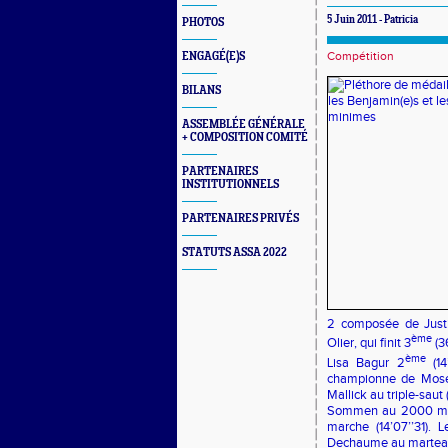
5 Juin 2011 - Patricia
PHOTOS
Compétition
ENGAGÉ(E)S
BILANS
ASSEMBLÉE GÉNÉRALE
+ COMPOSITION COMITÉ
PARTENAIRES
INSTITUTIONNELS
PARTENAIRES PRIVÉS
STATUTS ASSA 2022
2 composée de
Just
ème
Olier
, qui finit 3
(3
ème
Lisa Bagur
2
(14
championne de Mose
Mallick
au triple-sau
Sommen
au 2000 mar
marche (14’07’’31).
Dechaume
au martea