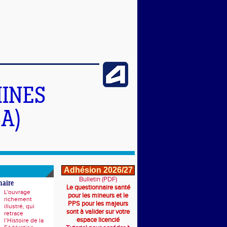
INES
A)
Adhésion 2026/27
Bulletin (PDF)
naire
Le questionnaire santé
L'ouvrage
pour les mineurs et le
richement
PPS pour les majeurs
illustré, qui
sont à valider sur votre
retrace
espace licencié
l’Histoire de la