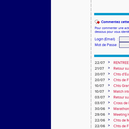
Commentez cette 
Pour commenter une actual
dessous pour vous identi
Login (Email)
:
Mot de Passe
:
>
22/07
RENTREE
>
21/07
Retour su
>
20/07
Chts d'Eur
champion 
>
20/07
Chts de F
10e
>
10/07
Chts Gra
>
10/07
Match int
Obernai
>
03/07
Retour sur
>
03/07
Cross de 
collèges
>
30/06
Marathon
>
29/06
Meeting H
>
22/06
Chts de M
>
22/06
Chts de F