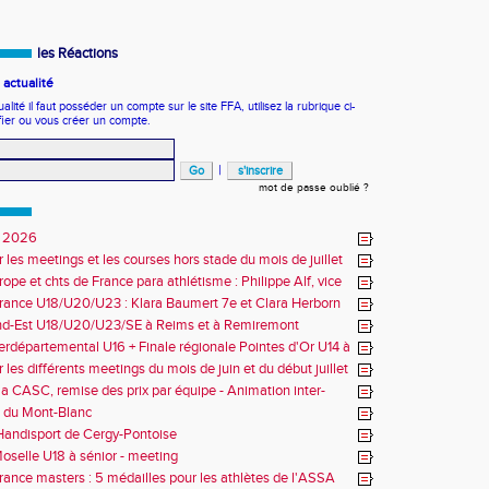
les Réactions
actualité
ité il faut posséder un compte sur le site FFA, utilisez la rubrique ci-
fier ou vous créer un compte.
|
mot de passe oublié ?
 2026
r les meetings et les courses hors stade du mois de juillet
ope et chts de France para athlétisme : Philippe Alf, vice
d'Europe et multiples médaillés aux France
rance U18/U20/U23 : Klara Baumert 7e et Clara Herborn
nd-Est U18/U20/U23/SE à Reims et à Remiremont
erdépartemental U16 + Finale régionale Pointes d'Or U14 à
 les différents meetings du mois de juin et du début juillet
la CASC, remise des prix par équipe - Animation inter-
 du Mont-Blanc
andisport de Cergy-Pontoise
oselle U18 à sénior - meeting
rance masters : 5 médailles pour les athlètes de l'ASSA