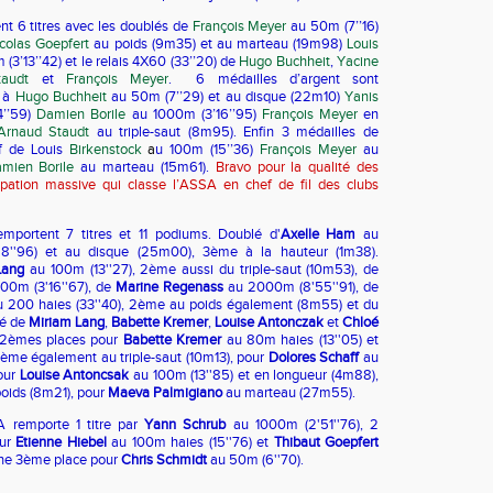
nt 6 titres avec les doublés de
François Meyer
au 50m (7’’16)
colas Goepfert
au poids (9m35) et au marteau (19m98)
Louis
(3’13’’42) et le relais 4X60 (33’’20) de
Hugo Buchheit
,
Yacine
audt
et
François Meyer
.
6 médailles d’argent sont
e à
Hugo Buchheit
au 50m (7’’29) et au disque (22m10)
Yanis
4’’59)
Damien Borile
au 1000m (3’16’’95)
François Meyer
en
Arnaud Staudt
au triple-saut (8m95). Enfin 3 médailles de
if de Louis
Birkenstock
a
u 100m (15’’36)
François Meyer
au
mien Borile
au marteau (15m61).
Bravo pour la qualité des
icipation massive qui classe l’ASSA en chef de fil des clubs
emportent 7 titres et 11 podiums. Doublé d'
Axelle Ham
au
8''96) et au disque (25m00), 3ème à la hauteur (1m38).
Lang
au 100m (13''27), 2ème aussi du triple-saut (10m53), de
00m (3'16''67), de
Marine Regenass
au 2000m (8'55''91), de
 200 haies (33''40), 2ème au poids également (8m55) et du
sé de
Miriam Lang
,
Babette Kremer
,
Louise Antonczak
et
Chloé
. 2èmes places pour
Babette Kremer
au 80m haies (13''05) et
ème également au triple-saut (10m13), pour
Dolores Schaff
au
pour
Louise Antoncsak
au 100m (13''85) et en longueur (4m88),
oids (8m21), pour
Maeva Palmigiano
au marteau (27m55).
A remporte 1 titre par
Yann Schrub
au 1000m (2'51''76), 2
our
Etienne Hiebel
au 100m haies (15''76) et
Thibaut Goepfert
Une 3ème place pour
Chris Schmidt
au 50m (6''70).