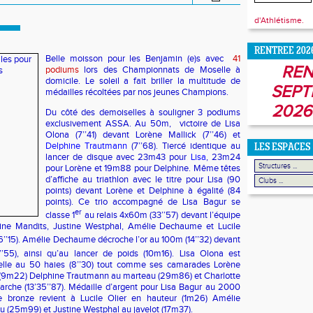
d'Athlétisme.
RENTREE 202
Belle moisson pour les Benjamin (e)s avec
41
REN
podiums
lors des Championnats de Moselle à
domicile. Le soleil a fait briller la multitude de
SEPT
médailles récoltées par nos jeunes Champions.
2026
Du côté des demoiselles à souligner 3 podiums
exclusivement ASSA. Au 50m,
victoire de
Lisa
Olona
(7’’41) devant
Lorène Mallick
(7’’46) et
Delphine Trautmann
(7’’68). Tiercé identique au
LES ESPACES
lancer de disque avec 23m43 pour
Lisa
, 23m24
pour
Lorène
et 19m88 pour
Delphine.
Même têtes
d’affiche au triathlon avec le titre pour
Lisa
(90
points) devant
Lorène
et
Delphine
à égalité (84
points). Ce trio accompagné de
Lisa Bagur
se
er
classe 1
au relais 4x60m (33’’57) devant l’équipe
ine Mandits,
Justine Westphal
,
Amélie Dechaume
et
Lucile
6’’15).
Amélie Dechaume
décroche l’or au 100m (14’’32) devant
’’55), ainsi qu’au lancer de poids (10m16).
Lisa Olona
est
lle au 50 haies (8’’30) tout comme ses camarades
Lorène
t (9m22)
Delphine Trautmann
au marteau (29m86) et
Charlotte
che (13’35’’87). Médaille d’argent pour
Lisa Bagur
au 2000
 Le bronze revient à
Lucile Olier
en hauteur (1m26)
Amélie
u (25m99) et
Justine Westphal
au javelot (17m37).