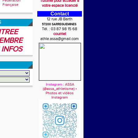
Fédération
Tutoriel pour accéder à
Française
votre espace licencié
Contact
12 rue JB Barth
6
57200 SARREGUEMINES
Tél. : 03 87 98 15 68
TREE
courriel
:
EMBRE
athle.assa@gmail.com
 INFOS
Instagram
:
ASSA
(@assa_athletisme) •
Photos et vidéos
Instagram