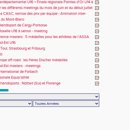
erdépartemental U16 + Finale régionale Pointes d'Or U14 à
 les différents meetings du mois de juin et du début juillet
la CASC, remise des prix par équipe - Animation inter-
 du Mont-Blanc
andisport de Cergy-Pontoise
oselle U18 à sénior - meeting
rance masters : 5 médailles pour les athlètes de l'ASSA
d-Est U16
Toul, Strasbourg et Fribourg
ub
rope off-road : les frères Discher médaillés
d-Est masters - meetings
nternational de Forbach
gionale Equip'athlé
handisports : Nottwil (Sui) et Florange