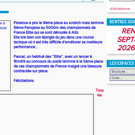
d'Athlétisme.
RENTREE 202
Florence a pris la 9ème place au scratch mais termine
8ème française au 5000m des championnats de
REN
France Elite qui se sont déroulés à Albi.
Elle tire bien son épingle du jeu dans une course
SEPT
tactique où il est très difficile d'améliorer sa meilleure
2026
performance...
Pascal, un habitué des ''Elite'', avec un lancer à
16m69 au concours du poids termine à la 5ème place
LES ESPACES
de ces championnats de France malgré une blessure
contractée sur place.
Félicitations
Tous
les