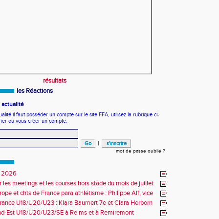
résultats
les Réactions
actualité
ité il faut posséder un compte sur le site FFA, utilisez la rubrique ci-
fier ou vous créer un compte.
|
mot de passe oublié ?
 2026
r les meetings et les courses hors stade du mois de juillet
ope et chts de France para athlétisme : Philippe Alf, vice
d'Europe et multiples médaillés aux France
rance U18/U20/U23 : Klara Baumert 7e et Clara Herborn
nd-Est U18/U20/U23/SE à Reims et à Remiremont