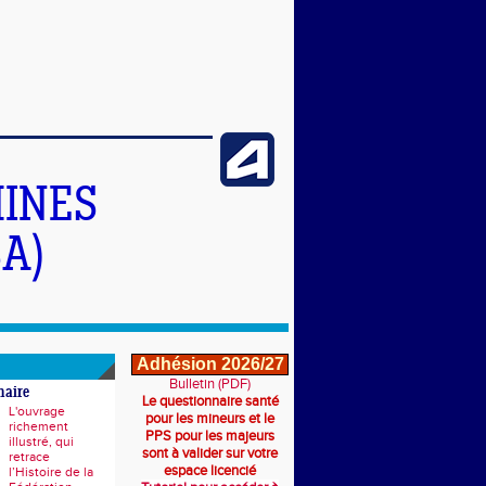
INES
A)
Adhésion 2026/27
Bulletin (PDF)
naire
Le questionnaire santé
L'ouvrage
pour les mineurs et le
richement
PPS pour les majeurs
illustré, qui
sont à valider sur votre
retrace
espace licencié
l’Histoire de la