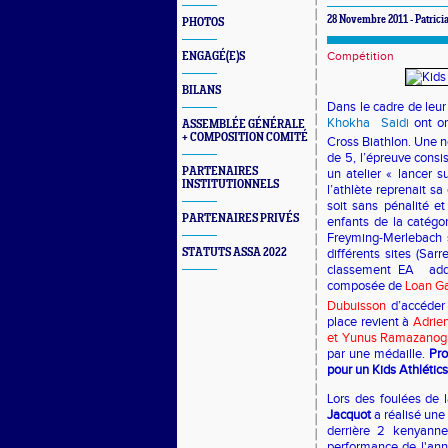
28 Novembre 2011 - Patrici
PHOTOS
Compétition
ENGAGÉ(E)S
BILANS
Dans le cadre de leur
Khokha
Saidi
ont or
ASSEMBLÉE GÉNÉRALE
+ COMPOSITION COMITÉ
Cross Biathlon. Une 
de 5, l’épreuve consi
PARTENAIRES
un atelier « lancer s
INSTITUTIONNELS
l’athlète reprenait s
soit sans pénalité et
PARTENAIRES PRIVÉS
enfants de la catégor
Freyming-Merlebach s
STATUTS ASSA 2022
différents sites (Sar
classement EA
add
composée de
Loan Ga
Dubuisson
d’accéder 
place revient à
Adrie
et Yunus Ramazanog
par une médaille.
Pro
pour un Kids Athlétics
Lors des foulées de 
Jacquot
a réalisé une
derrière 2 kenyanne
performance de l'ann