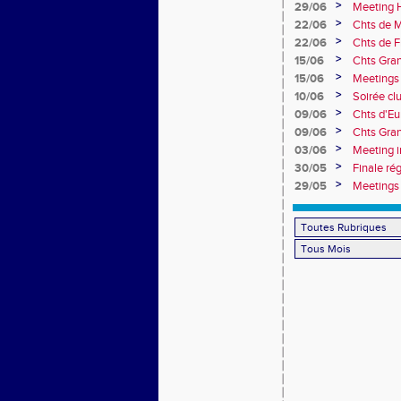
>
29/06
Meeting H
>
22/06
Chts de M
>
22/06
Chts de F
>
15/06
Chts Gran
>
15/06
Meetings 
>
10/06
Soirée cl
>
09/06
Chts d'Eu
>
09/06
Chts Gran
>
03/06
Meeting i
>
30/05
Finale ré
>
29/05
Meetings 