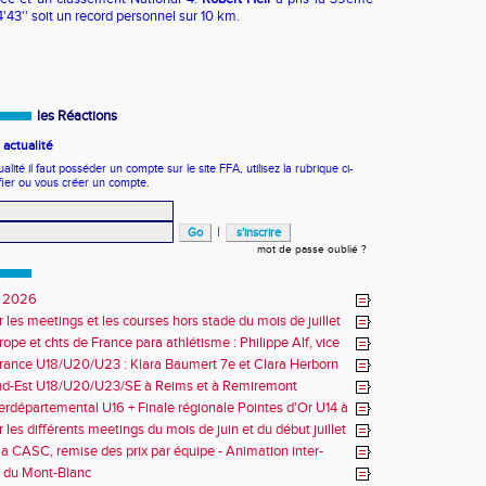
'43'' soit un record personnel sur 10 km.
les Réactions
actualité
ité il faut posséder un compte sur le site FFA, utilisez la rubrique ci-
fier ou vous créer un compte.
|
mot de passe oublié ?
 2026
r les meetings et les courses hors stade du mois de juillet
ope et chts de France para athlétisme : Philippe Alf, vice
d'Europe et multiples médaillés aux France
rance U18/U20/U23 : Klara Baumert 7e et Clara Herborn
nd-Est U18/U20/U23/SE à Reims et à Remiremont
erdépartemental U16 + Finale régionale Pointes d'Or U14 à
 les différents meetings du mois de juin et du début juillet
la CASC, remise des prix par équipe - Animation inter-
 du Mont-Blanc