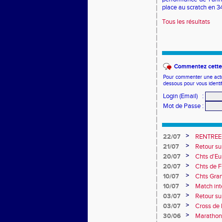
place au scratch en 34
Tous les résultats
Commentez cette 
Pour commenter une actual
dessous pour vous identi
Login (Email)
:
Mot de Passe
:
>
22/07
RENTREE
>
21/07
Retour su
>
20/07
Chts d'Eur
champion 
>
20/07
Chts de F
10e
>
10/07
Chts Gra
>
10/07
Match int
Obernai
>
03/07
Retour sur
>
03/07
Cross de 
collèges
>
30/06
Marathon