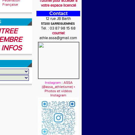
Fédération
Tutoriel pour accéder à
Française
votre espace licencié
Contact
12 rue JB Barth
6
57200 SARREGUEMINES
Tél. : 03 87 98 15 68
TREE
courriel
:
EMBRE
athle.assa@gmail.com
 INFOS
Instagram
:
ASSA
(@assa_athletisme) •
Photos et vidéos
Instagram