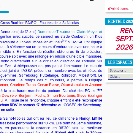
a
d'Athlétisme.
RENTREE 202
REN
 formation (-de 12 ans)
Dominique Trautmann, Claire Meyer et
ganisé avec succès, ce samedi au stade Coubertin un Kids
SEPT
ère
nouveauté au niveau mosellan et une 1
à l’ASSA. Par équipe
2026
stait à s’élancer sur un parcours d’endurance avec une halte à
ur cible ». En fonction du résultat obtenu au tir de précision,
a course soit avec une rallonge en raison d’une cible manquée,
 donc directement sur le circuit en direction de l’arrivée. 98
LES ESPACES
ie Eveil Athlé/poussin ont pris part à l’animation. Le club de
’est joint à l’ASSA présent en nombre avec les athlètes de
reguemines, Sarrebourg, Puttelange, Rohrbach, Albestroff). Le
itionnant
le temps des 5 coureurs, a permis à l’équipe
rnier, Charlène Trapp, Cervin Blaise, Okan Akbulut et Antoine
ère
à la plus haute marche du podium. Du côté des PO la 1
n Dewaele,
Benjamin Fuchs, Simon Bourbeau, Steve Eppinger
lu
. A l’issue de la rencontre, chaque enfant a été récompensé
chain RDV le samedi 17 décembre au COSEC de Sarrebourg
 en salle.
la Saint-Nicolas qui ont eu lieu ce dimanche à Nancy,
Emilie
 très belle performance sur 10 km. Elle termine 3ème féminine,
s, en parcourant la distance en 36'30'' soit sa meilleure
ée et un classement National 4.
Robert Heil
a pris la 39ème