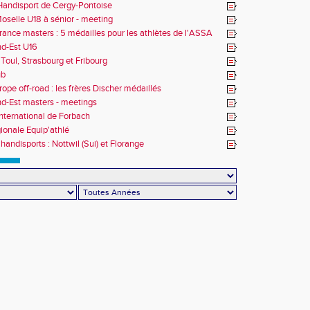
andisport de Cergy-Pontoise
oselle U18 à sénior - meeting
rance masters : 5 médailles pour les athlètes de l'ASSA
d-Est U16
Toul, Strasbourg et Fribourg
ub
rope off-road : les frères Discher médaillés
d-Est masters - meetings
nternational de Forbach
gionale Equip'athlé
handisports : Nottwil (Sui) et Florange