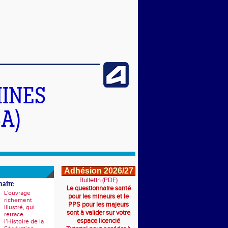
INES
A)
Adhésion 2026/27
Bulletin (PDF)
naire
Le questionnaire santé
L'ouvrage
pour les mineurs et le
richement
PPS pour les majeurs
illustré, qui
sont à valider sur votre
retrace
espace licencié
l’Histoire de la