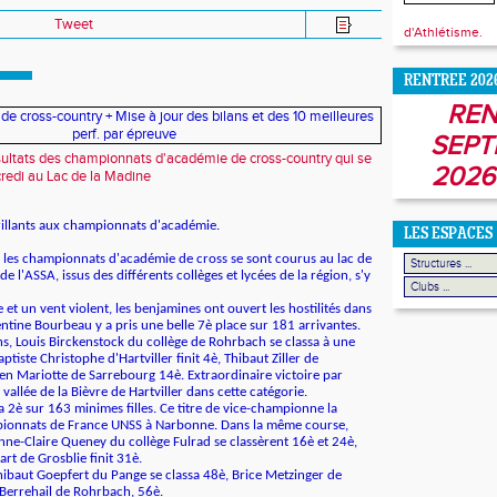
Tweet
d'Athlétisme.
RENTREE 202
REN
SEPT
sultats des championnats d'académie de cross-country qui se
2026
redi au Lac de la Madine
illants aux championnats d'académie.
LES ESPACES
les championnats d'académie de cross se sont courus au lac de
de l'ASSA, issus des différents collèges et lycées de la région, s'y
 et un vent violent, les benjamines ont ouvert les hostilités dans
ntine Bourbeau y a pris une belle 7è place sur 181 arrivantes.
s, Louis Birckenstock du collège de Rohrbach se classa à une
tiste Christophe d'Hartviller finit 4è, Thibaut Ziller de
en Mariotte de Sarrebourg 14è. Extraordinaire victoire par
vallée de la Bièvre de Hartviller dans cette catégorie.
 2è sur 163 minimes filles. Ce titre de vice-championne la
mpionnats de France UNSS à Narbonne. Dans la même course,
nne-Claire Queney du collège Fulrad se classèrent 16è et 24è,
art de Grosblie finit 31è.
ibaut Goepfert du Pange se classa 48è, Brice Metzinger de
Berrehail de Rohrbach, 56è.