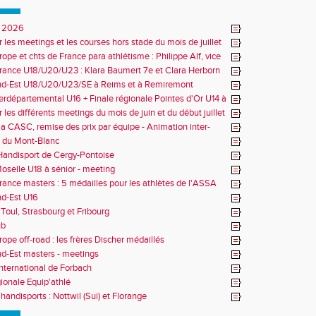
 2026
r les meetings et les courses hors stade du mois de juillet
ope et chts de France para athlétisme : Philippe Alf, vice
d'Europe et multiples médaillés aux France
rance U18/U20/U23 : Klara Baumert 7e et Clara Herborn
nd-Est U18/U20/U23/SE à Reims et à Remiremont
erdépartemental U16 + Finale régionale Pointes d'Or U14 à
 les différents meetings du mois de juin et du début juillet
la CASC, remise des prix par équipe - Animation inter-
 du Mont-Blanc
andisport de Cergy-Pontoise
oselle U18 à sénior - meeting
rance masters : 5 médailles pour les athlètes de l'ASSA
d-Est U16
Toul, Strasbourg et Fribourg
ub
rope off-road : les frères Discher médaillés
d-Est masters - meetings
nternational de Forbach
gionale Equip'athlé
handisports : Nottwil (Sui) et Florange