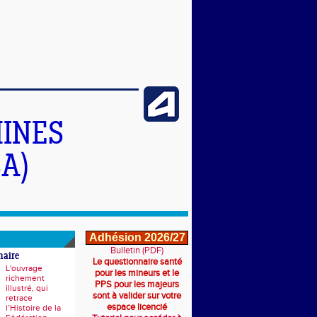
INES
A)
Adhésion 2026/27
Bulletin (PDF)
naire
Le questionnaire santé
L'ouvrage
pour les mineurs et le
richement
PPS pour les majeurs
illustré, qui
sont à valider sur votre
retrace
espace licencié
l’Histoire de la