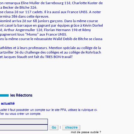
 on remarqua Eline Muller de Sarrebourg 11è, Charlotte Kuster de
a Becker de Bitche 32è.
e classa 2è sur 117 cadets. Il ira aussi aux France UNSS. A noter
rmina 38è dans cette épreuve.
miné arriva 2è sur 68 juniors garçons. Dans la même course
nt cassé la barraque en gagnant par équipes grâce à Kévin Dorkel
10è, Arthur Angermuller 12è, Florian Hermann 19è et Rémy
mpagneront tous "Momo" aux France UNSS.
s la même course le néoassaïste Walid Debib de Bitche se classa
 athlètes et à leurs professeurs. Mention spéciale au collège de la
Hartzviller 3è du challenge des collèges et au collège de Rohrbach
et Jacques Staudt ont fait du TRES BON travail!
les Réactions
actualité
ité il faut posséder un compte sur le site FFA, utilisez la rubrique ci-
fier ou vous créer un compte.
|
mot de passe oublié ?