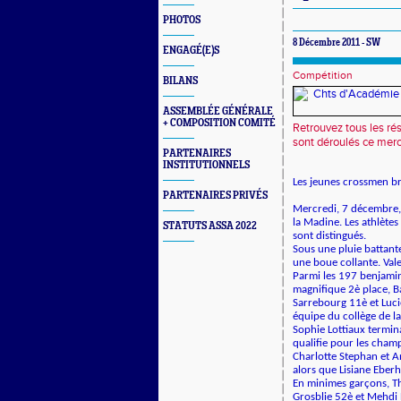
PHOTOS
8 Décembre 2011 - SW
ENGAGÉ(E)S
Compétition
BILANS
ASSEMBLÉE GÉNÉRALE
+ COMPOSITION COMITÉ
Retrouvez tous les ré
sont déroulés ce merc
PARTENAIRES
INSTITUTIONNELS
Les jeunes crossmen br
PARTENAIRES PRIVÉS
Mercredi, 7 décembre, 
la Madine. Les athlètes 
STATUTS ASSA 2022
sont distingués.
Sous une pluie battante
une boue collante. Vale
Parmi les 197 benjamin
magnifique 2è place, Bap
Sarrebourg 11è et Luci
équipe du collège de la 
Sophie Lottiaux termina
qualifie pour les cha
Charlotte Stephan et A
alors que Lisiane Eberh
En minimes garçons, Th
Grosblie 52è et Mehdi 