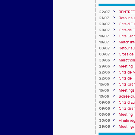
>
22/07
RENTREE
>
21/07
Retour su
>
20/07
Chts d'Eur
champion 
>
20/07
Chts de F
10e
>
10/07
Chts Gra
>
10/07
Match int
Obernai
>
03/07
Retour sur
>
03/07
Cross de 
collèges
>
30/06
Marathon
>
29/06
Meeting H
>
22/06
Chts de M
>
22/06
Chts de F
>
15/06
Chts Gran
>
15/06
Meetings 
>
10/06
Soirée cl
>
09/06
Chts d'Eu
>
09/06
Chts Gran
>
03/06
Meeting i
>
30/05
Finale ré
>
29/05
Meetings 