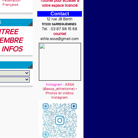
Fédération
Tutoriel pour accéder à
Française
votre espace licencié
Contact
12 rue JB Barth
6
57200 SARREGUEMINES
Tél. : 03 87 98 15 68
TREE
courriel
:
EMBRE
athle.assa@gmail.com
 INFOS
Instagram
:
ASSA
(@assa_athletisme) •
Photos et vidéos
Instagram