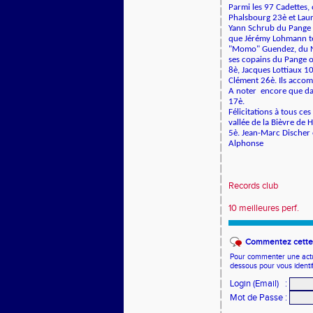
Parmi les 97 Cadettes,
Phalsbourg 23è et Laur
Yann Schrub du Pange s
que Jérémy Lohmann te
"Momo" Guendez, du No
ses copains du Pange o
8è, Jacques Lottiaux 
Clément 26è. Ils acco
A noter encore que dan
17è.
Félicitations à tous ces
vallée de la Bièvre de 
5è. Jean-Marc Discher 
Alphonse
Records club
10 meilleures perf.
Commentez cette 
Pour commenter une actual
dessous pour vous identi
Login (Email)
:
Mot de Passe
: