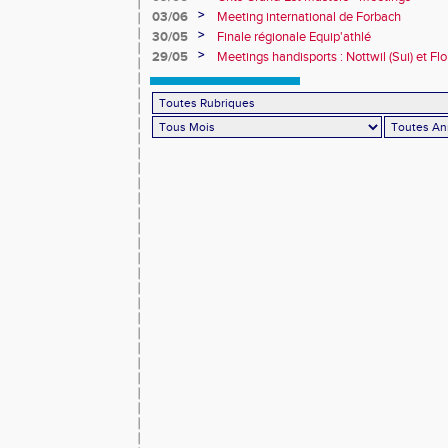
>
03/06
Meeting international de Forbach
>
30/05
Finale régionale Equip'athlé
>
29/05
Meetings handisports : Nottwil (Sui) et Fl