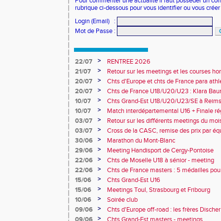
Pour commenter une actualité il faut posséder un compt
rubrique ci-dessous pour vous identifier ou vous crée
Login (Email)
:
Mot de Passe
:
>
22/07
RENTREE 2026
>
21/07
Retour sur les meetings et les courses hor
>
20/07
Chts d'Europe et chts de France para athlé
champion d'Europe et multiples médaillé
>
20/07
Chts de France U18/U20/U23 : Klara Baum
10e
>
10/07
Chts Grand-Est U18/U20/U23/SE à Reims
>
10/07
Match interdépartemental U16 + Finale ré
Obernai
>
03/07
Retour sur les différents meetings du mois 
>
03/07
Cross de la CASC, remise des prix par équ
collèges
>
30/06
Marathon du Mont-Blanc
>
29/06
Meeting Handisport de Cergy-Pontoise
>
22/06
Chts de Moselle U18 à sénior - meeting
>
22/06
Chts de France masters : 5 médailles pou
>
15/06
Chts Grand-Est U16
>
15/06
Meetings Toul, Strasbourg et Fribourg
>
10/06
Soirée club
>
09/06
Chts d'Europe off-road : les frères Dische
>
09/06
Chts Grand-Est masters - meetings