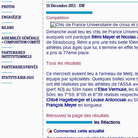
16 Décembre 2011 - SW
PHOTOS
ENGAGÉ(E)S
Compétition
BILANS
Dimanche avait lieu les chts de France Univers
auxquels ont participé
Rémi Mayer et
Nicolas
ASSEMBLÉE GÉNÉRALE
de Strasbourg. Rémi a pris une très belle 10è
+ COMPOSITION COMITÉ
athlètes plus âgés que lui, il termine en effet 1
a pris la 77ème place.
PARTENAIRES
INSTITUTIONNELS
Tous les résultats
PARTENAIRES PRIVÉS
Ce mercredi avaient lieu à l'anneau de Metz, 
STATUTS ASSA 2022
équipe par spécialités. Quelques belles voire 
ont été réalisées par les athlètes de l'ASSA av
(perf. N3) au 50m haies d'
Elise Vermuse,
les 
50m, les 7''59, 8''05 et 8''39 réalisés respec
Chloé Hagelberger et Louise Antoncsak
au 50
François Meyer
en longueur.
Retrouvez la page des résultats
les Réactions
Commentez cette actualité