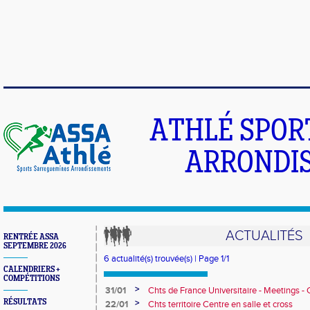
ATHLÉ SPOR
ARRONDIS
ACTUALITÉS
RENTRÉE ASSA
SEPTEMBRE 2026
6 actualité(s) trouvée(s) | Page 1/1
CALENDRIERS +
COMPÉTITIONS
>
31/01
Chts de France Universitaire - Meetings - C
Chts de Moselle BE
RÉSULTATS
>
22/01
Chts territoire Centre en salle et cross