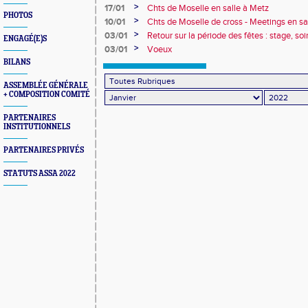
>
17/01
Chts de Moselle en salle à Metz
PHOTOS
>
10/01
Chts de Moselle de cross - Meetings en sa
>
03/01
Retour sur la période des fêtes : stage, so
ENGAGÉ(E)S
route, article et reportage sur Michel M
>
03/01
Voeux
BILANS
ASSEMBLÉE GÉNÉRALE
+ COMPOSITION COMITÉ
PARTENAIRES
INSTITUTIONNELS
PARTENAIRES PRIVÉS
STATUTS ASSA 2022