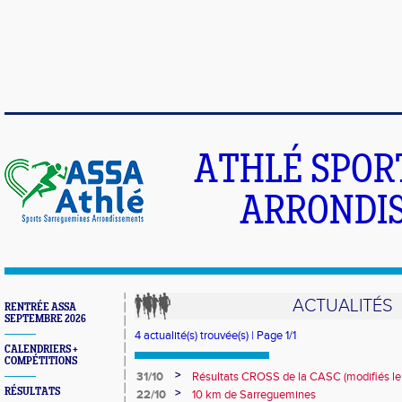
ATHLÉ SPOR
ARRONDIS
ACTUALITÉS
RENTRÉE ASSA
SEPTEMBRE 2026
4 actualité(s) trouvée(s) | Page 1/1
CALENDRIERS +
COMPÉTITIONS
>
31/10
Résultats CROSS de la CASC (modifiés le
2018)
RÉSULTATS
>
22/10
10 km de Sarreguemines