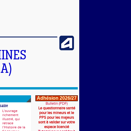
INES
A)
Adhésion 2026/27
Bulletin (PDF)
naire
Le questionnaire santé
L'ouvrage
pour les mineurs et le
richement
PPS pour les majeurs
illustré, qui
sont à valider sur votre
retrace
espace licencié
l’Histoire de la