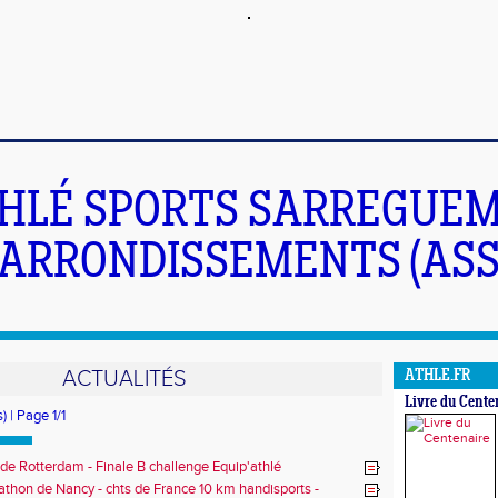
HLÉ SPORTS SARREGUEM
ARRONDISSEMENTS (ASS
ACTUALITÉS
ATHLE.FR
Livre du Cente
) | Page 1/1
de Rotterdam - Finale B challenge Equip'athlé
thon de Nancy - chts de France 10 km handisports -