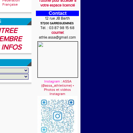
Fédération
Tutoriel pour accéder à
Française
votre espace licencié
Contact
12 rue JB Barth
6
57200 SARREGUEMINES
Tél. : 03 87 98 15 68
TREE
courriel
:
EMBRE
athle.assa@gmail.com
 INFOS
Instagram
:
ASSA
(@assa_athletisme) •
Photos et vidéos
Instagram