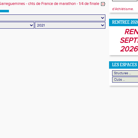
 des clubs
arreguemines - chts de France de marathon - 1/4 de finale
e France de cross
d'Athlétisme.
RENTREE 202
REN
SEPT
2026
LES ESPACES