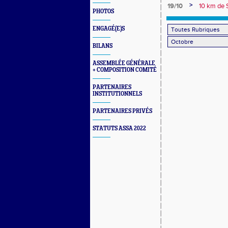
challenge
>
19/10
10 km de S
PHOTOS
des chts d
ENGAGÉ(E)S
BILANS
ASSEMBLÉE GÉNÉRALE
+ COMPOSITION COMITÉ
PARTENAIRES
INSTITUTIONNELS
PARTENAIRES PRIVÉS
STATUTS ASSA 2022