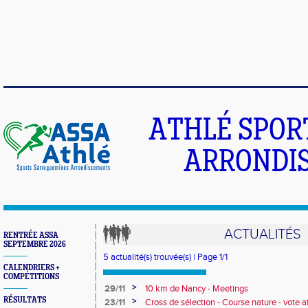
ATHLÉ SPOR
ARRONDIS
ACTUALITÉS
RENTRÉE ASSA
SEPTEMBRE 2026
5 actualité(s) trouvée(s) | Page 1/1
CALENDRIERS +
COMPÉTITIONS
>
29/11
10 km de Nancy - Meetings
RÉSULTATS
>
23/11
Cross de sélection - Course nature - vote a