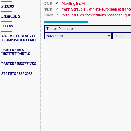
>
21/11
Meeting BE/MI
PHOTOS
>
14/11
Yann Schrub élu athlète européen et franç
>
08/11
Retour sur les compétitions passées : Equi
ENGAGÉ(E)S
stade - Meeting en salle
BILANS
ASSEMBLÉE GÉNÉRALE
+ COMPOSITION COMITÉ
PARTENAIRES
INSTITUTIONNELS
PARTENAIRES PRIVÉS
STATUTS ASSA 2022