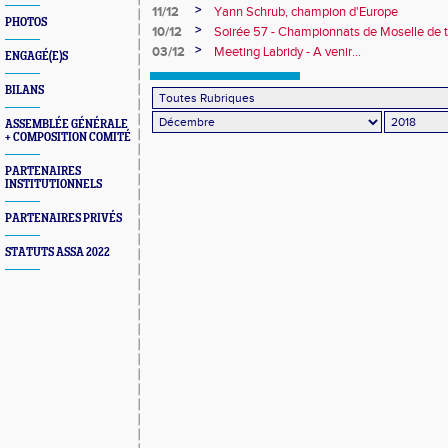
>
11/12
Yann Schrub, champion d'Europe
PHOTOS
>
10/12
Soirée 57 - Championnats de Moselle de t
>
03/12
Meeting Labridy - A venir...
ENGAGÉ(E)S
BILANS
ASSEMBLÉE GÉNÉRALE
+ COMPOSITION COMITÉ
PARTENAIRES
INSTITUTIONNELS
PARTENAIRES PRIVÉS
STATUTS ASSA 2022