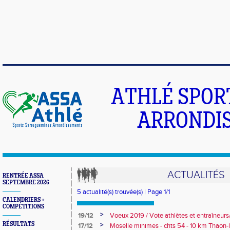
ATHLÉ SPOR
ARRONDIS
ACTUALITÉS
RENTRÉE ASSA
SEPTEMBRE 2026
5 actualité(s) trouvée(s) | Page 1/1
CALENDRIERS +
COMPÉTITIONS
>
19/12
Voeux 2019 / Vote athlètes et entraîneur
RÉSULTATS
>
17/12
Moselle minimes - chts 54 - 10 km Thaon