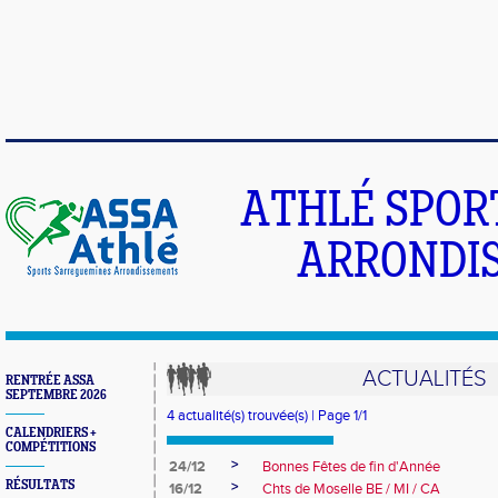
ATHLÉ SPOR
ARRONDIS
ACTUALITÉS
RENTRÉE ASSA
SEPTEMBRE 2026
4 actualité(s) trouvée(s) | Page 1/1
CALENDRIERS +
COMPÉTITIONS
>
24/12
Bonnes Fêtes de fin d'Année
RÉSULTATS
>
16/12
Chts de Moselle BE / MI / CA