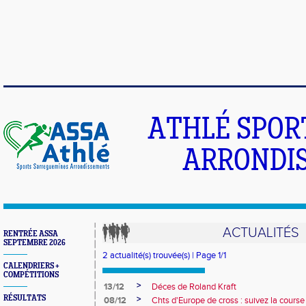
ATHLÉ SPOR
ARRONDIS
ACTUALITÉS
RENTRÉE ASSA
SEPTEMBRE 2026
2 actualité(s) trouvée(s) | Page 1/1
CALENDRIERS +
COMPÉTITIONS
>
13/12
Déces de Roland Kraft
RÉSULTATS
>
08/12
Chts d'Europe de cross : suivez la course