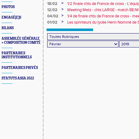
Handisport
>
18/02
1/2 finale chts de France de cross - L'éq
PHOTOS
sacrée championne régionale - chts de Fra
>
12/02
Meeting Metz - chts LARGE - match BE/M
>
04/02
1/4 de finale chts de France de cross - me
ENGAGÉ(E)S
>
01/02
Les sprinteurs du lycée Henri Nominé d
de France UNSS - chts de France Universi
BILANS
ASSEMBLÉE GÉNÉRALE
+ COMPOSITION COMITÉ
PARTENAIRES
INSTITUTIONNELS
PARTENAIRES PRIVÉS
STATUTS ASSA 2022