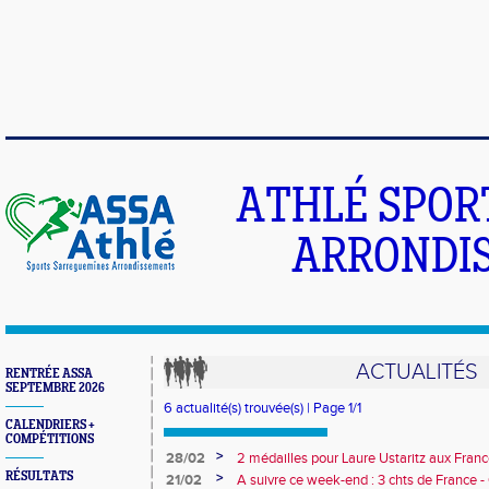
ATHLÉ SPOR
ARRONDIS
ACTUALITÉS
RENTRÉE ASSA
SEPTEMBRE 2026
6 actualité(s) trouvée(s) | Page 1/1
CALENDRIERS +
COMPÉTITIONS
>
28/02
2 médailles pour Laure Ustaritz aux Franc
cadets/juniors - France lancers longs
RÉSULTATS
>
21/02
A suivre ce week-end : 3 chts de France -