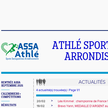
ATHLÉ SPOR
ARRONDIS
ACTUALITÉS
RENTRÉE ASSA
SEPTEMBRE 2026
4 actualité(s) trouvée(s) | Page 1/1
CALENDRIERS +
COMPÉTITIONS
>
20/02
Léa Kimmel : championne de France !!
RÉSULTATS
>
19/02
Bravo Yann, MEDAILLE D'ARGENT a