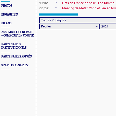
>
19/02
Chts de France en salle : Léa Kimmel 
PHOTOS
>
08/02
Meeting de Metz : Yann et Léa en fo
ENGAGÉ(E)S
BILANS
ASSEMBLÉE GÉNÉRALE
+ COMPOSITION COMITÉ
PARTENAIRES
INSTITUTIONNELS
PARTENAIRES PRIVÉS
STATUTS ASSA 2022