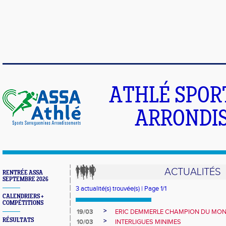
ATHLÉ SPOR
ARRONDIS
ACTUALITÉS
RENTRÉE ASSA
SEPTEMBRE 2026
3 actualité(s) trouvée(s) | Page 1/1
CALENDRIERS +
COMPÉTITIONS
>
19/03
ERIC DEMMERLE CHAMPION DU MO
RÉSULTATS
>
10/03
INTERLIGUES MINIMES