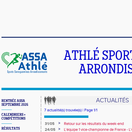
ATHLÉ SPOR
ARRONDIS
ACTUALITÉS
RENTRÉE ASSA
SEPTEMBRE 2026
7 actualité(s) trouvée(s) | Page 1/1
CALENDRIERS +
COMPÉTITIONS
>
31/05
Retour sur les résultats du week-end
RÉSULTATS
>
24/05
L'équipe 1 vice-championne de France - L