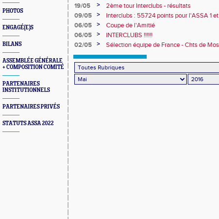
>
19/05
2ème tour Interclubs - résultats
PHOTOS
>
09/05
Interclubs : 55724 points pour l'ASSA 1 e
2
>
06/05
Coupe de l'Amitié
ENGAGÉ(E)S
>
06/05
INTERCLUBS !!!!!!
>
BILANS
02/05
Sélection équipe de France - Chts de Mosel
Meetings
ASSEMBLÉE GÉNÉRALE
+ COMPOSITION COMITÉ
PARTENAIRES
INSTITUTIONNELS
PARTENAIRES PRIVÉS
STATUTS ASSA 2022