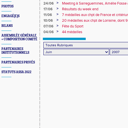
>
24/06
Meeting à Sarreguemines, Amélie Fosse 
PHOTOS
en Belgique
>
17/06
Résultats du week end
>
11/06
7 médailles aux chpt de France et critéri
ENGAGÉ(E)S
>
10/06
20 médailles aux chpt de Lorraine, dont 9
>
BILANS
07/06
Fête du Sport
>
04/06
44 médailles
ASSEMBLÉE GÉNÉRALE
+ COMPOSITION COMITÉ
PARTENAIRES
INSTITUTIONNELS
PARTENAIRES PRIVÉS
STATUTS ASSA 2022