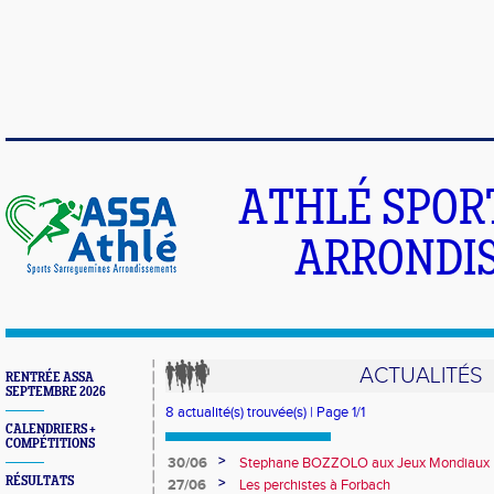
ATHLÉ SPOR
ARRONDIS
ACTUALITÉS
RENTRÉE ASSA
SEPTEMBRE 2026
8 actualité(s) trouvée(s) | Page 1/1
CALENDRIERS +
COMPÉTITIONS
>
30/06
Stephane BOZZOLO aux Jeux Mondiaux H
(Brésil)
RÉSULTATS
>
27/06
Les perchistes à Forbach