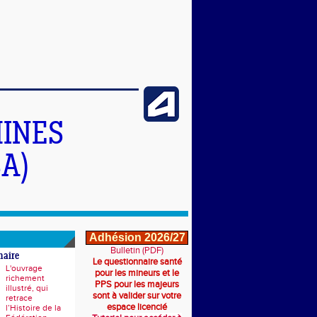
INES
A)
Adhésion 2026/27
Bulletin (PDF)
naire
Le questionnaire santé
L'ouvrage
pour les mineurs et le
richement
PPS pour les majeurs
illustré, qui
sont à valider sur votre
retrace
espace licencié
l’Histoire de la