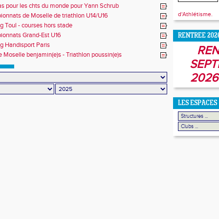
s pour les chts du monde pour Yann Schrub
d'Athlétisme.
onnats de Moselle de triathlon U14/U16
g Toul - courses hors stade
onnats Grand-Est U16
RENTREE 202
g Handisport Paris
REN
 Moselle benjamin(e)s - Triathlon poussin(e)s
SEPT
2026
LES ESPACES