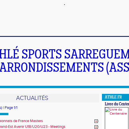
HLÉ SPORTS SARREGUEM
ARRONDISSEMENTS (ASS
ACTUALITÉS
ATHLE.FR
Livre du Cente
) | Page 1/1
onnats de France Masters
rand-Est Avenir U18/U20/U23 - Meetings