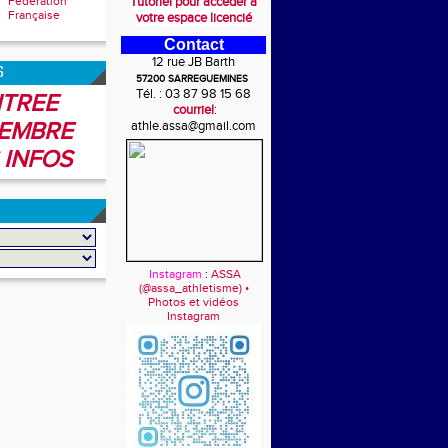
Fédération
Tutoriel pour accéder à
Française
votre espace licencié
Contact
12 rue JB Barth
6
57200 SARREGUEMINES
Tél. : 03 87 98 15 68
TREE
courriel
:
EMBRE
athle.assa@gmail.com
 INFOS
Instagram
:
ASSA
(@assa_athletisme) •
Photos et vidéos
Instagram